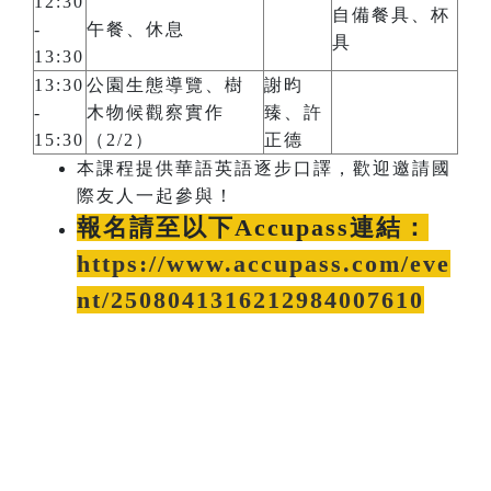
12:30
自備餐具、杯
-
午餐、休息
具
13:30
13:30
公園生態導覽、樹
謝昀
-
木物候觀察實作
臻、許
15:30
（2/2）
正德
本課程提供華語英語逐步口譯，歡迎邀請國
際友人一起參與！
報名請至以下Accupass連結：
https://www.accupass.com/eve
nt/2508041316212984007610