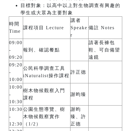
目標對象：以高中以上對生物調查有興趣的
學生或大眾為主要對象
講者
時間
課程項目 Lecture
Speake
備註 Notes
Time
r
09:00
請著長褲包
-
報到、確認餐點
鞋、可自備望
09:20
遠鏡
09:20
公民科學調查工具
-
許正德
iNaturalist操作課程
10:00
10:00
樹木物候觀察入門
-
謝昀臻
課程
10:30
10:30
公園生態導覽、樹
謝昀
-
木物候觀察實作
臻、許
12:30
（1/2）
正德