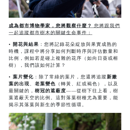
成為都市博物學家，您將觀察什麼？
您將跟我們
一起追蹤都市樹木的關鍵生命事件：
•
開花與結果
：您將記錄花朵綻放與果實成熟的
時機，課程中將分享如何判斷時序與評估數量和
比例，例如若是碰上複雜的花序（如向日葵或榕
樹），我們該如何計算？
•
葉片變化
：除了常綠的葉片，您還將追蹤
新嫩
葉的出現
、
老葉變色
（轉黃、紅或褐色），以及
最關鍵的，
樹冠的遮蔽度
——從樹下往上看，樹
葉遮蔽天空的比例。這對落葉樹種尤為重要，能
揭示其落葉與新生的季節性循環。