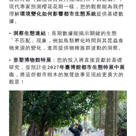
現代專家預測櫻花花期一樣，您的觀察能為我們
理解
環境變化如何影響都市生態系統
提供基礎數
據。
•
洞察生態連結
：長期數據能揭示關鍵的生態
「不匹配」現象，例如鳥類孵化時間與其昆蟲食
物來源的變化，進而提供物種族群波動的洞察。
•
形塑博物館特展
：您的投入將直接貢獻於基礎
研究，並預計在
2027年臺博館都市生態特展中展
出
，將這些都市樹木的無聲故事呈現給更廣大的
觀眾！