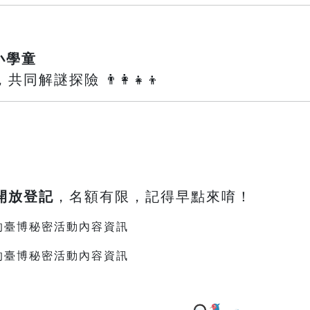
小學童
解謎探險 👨‍👩‍👧‍👦
鐘開放登記
，名額有限，記得早點來唷！