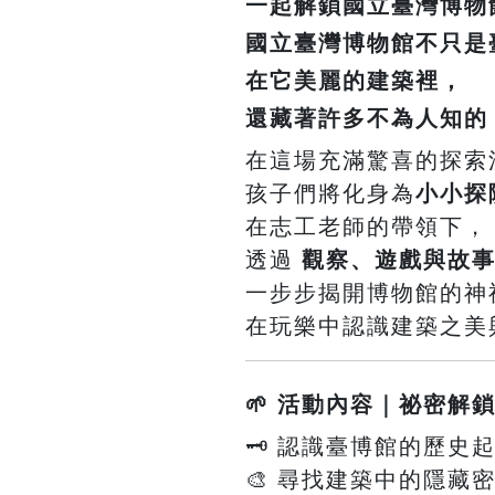
一起解鎖國立臺灣博物
國立臺灣博物館
不只是
在它美麗的建築裡，
還藏著許多不為人知的
在這場充滿驚喜的探索
孩子們將化身為
小小探
在志工老師的帶領下，
透過
觀察、遊戲與故
一步步揭開博物館的神
在玩樂中認識建築之美
🌱 活動內容｜祕密解
🗝️ 認識臺博館的歷
🎨 尋找建築中的隱藏