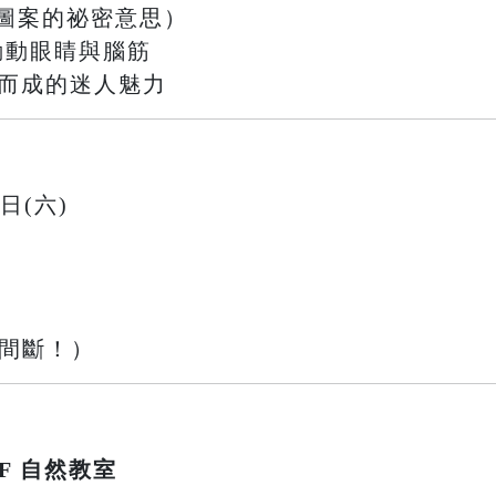
圖案的祕密意思）
戰，動動眼睛與腦筋
織而成的迷人魅力
9日(六)
不間斷！）
F 自然教室