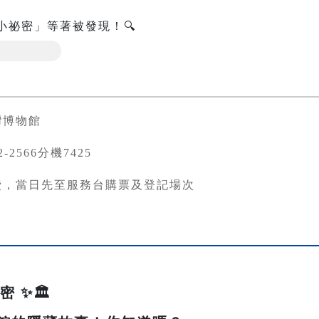
小祕密」等著被發現！🔍
灣博物館
82-2566分機7425
費，當日先至服務台購票及登記場次
 ✨🏛️