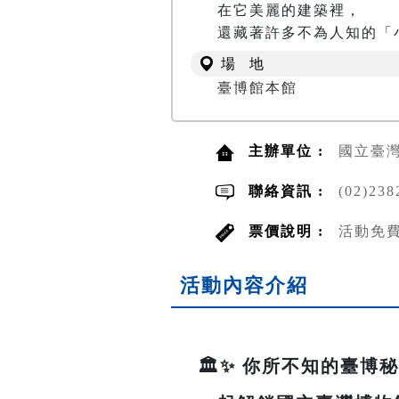
在它美麗的建築裡，

還藏著許多不為人知的「
場 地
臺博館本館
主辦單位 :
國立臺
聯絡資訊 :
(02)23
票價說明 :
活動免
活動內容介紹
🏛️✨ 你所不知的臺博秘密