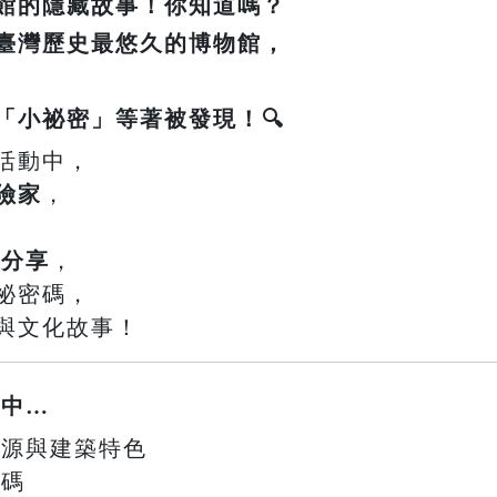
館的隱藏故事！你知道嗎？
臺灣歷史最悠久的博物館，
「小祕密」等著被發現！🔍
活動中，
險家
，
事分享
，
祕密碼，
與文化故事！
鎖中…
史起源與建築特色
密碼