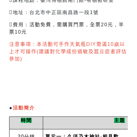
課程地點：臺灣博物館南門館-有物教研室
地址：台北市中正區南昌路一段1號
費用：
活動免費
，
需購買門票
，
全票
20
元
，
半
票
10
元
注意事項
：
本活動可手作天氣瓶
DIY
需滿
10
歲
以
上才可操作
(
建議對化學成份過敏及
蠶豆
症者評估
參加
)
●
活動簡介
時間
主題
20
分鐘
單元一：久須乃木神社-相見歡