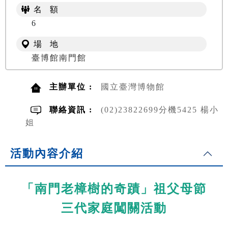
名 額
6
場 地
臺博館南門館
主辦單位 :
國立臺灣博物館
聯絡資訊 :
(02)23822699分機5425 楊小
姐
活動內容介紹
「南門老樟樹的奇蹟」祖父母節
三代家庭闖關活動