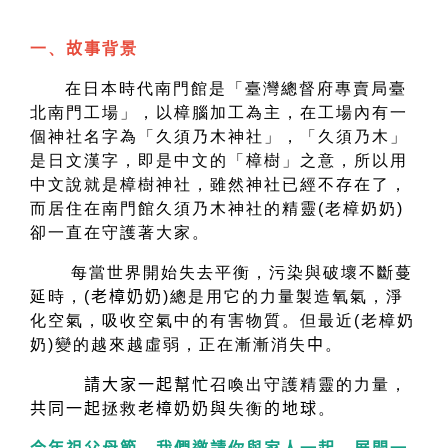
一、
故事
背景
在日本時代南門館是「臺灣總督府專賣局臺
北南門工場」，以樟腦加工為主，在工場內有一
個神社名字為「久須乃木神社」，
「久須乃木」
是日文漢字，即是中文的「樟樹」之意，所以用
中文說就是樟樹神社，
雖然神社已經不存在了，
而居住在南門館久須乃木神社的精靈(老樟奶奶)
卻一直在守護著大家。
每當世界開始失去平衡，污染與破壞不斷蔓
延時，(
老樟奶奶
)
總是用它的力量製造氧氣，淨
化空氣，吸收空氣中的有害物質。但最近(老樟奶
奶)變的越來越虛弱，正在漸漸消失
中
。
請大家一起幫忙
召喚出守護精靈的力量，
共同一起
拯救
老樟奶奶與
失衡
的地球
。