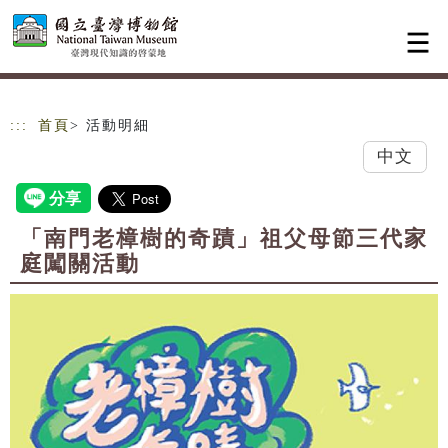
跳到主要內容
網站導覽
:::
首頁
> 活動明細
中文
「南門老樟樹的奇蹟」祖父母節三代家
庭闖關活動