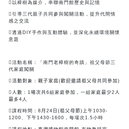
以樟樹為媒介，串聯南門館歷史與記憶
引導三代親子共同參與闖關活動，提升代間情
感之交流
透過DIY手作與互動體驗，並深化永續環境關懷
意題
活動名稱：「南門老樟樹的奇蹟」祖父母節三
代家庭闖關

活動對
象：
親子家庭(歡迎邀請祖父母共同參加)
人數
：1
場次共
6
組家庭
參加
，一組家庭
最少
2
人
最
多4人
課程時間：8
月
24
日
(
祖父母節
)
上午
1030-
1200
、
下午
1430-1600，每場次1.5小時