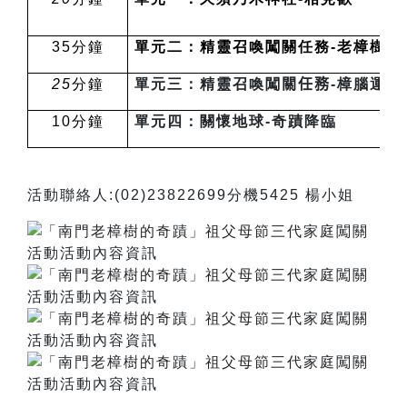
35
分鐘
單元二：精靈召喚闖關任務-老樟樹與
25
分鐘
單元三：精靈召喚闖
關任務
-
樟腦運用
10
分鐘
單元四：關懷地球-奇蹟降臨
活動聯絡人:(02)23822699分機5425 楊小姐