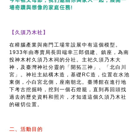
今年祖父母節
，
我們邀請你與家人一起
，
展開一
場奇蹟與想像的家
庭
任務
!
【久須乃木社】
在樟腦產業與南門工場常設展中有這個模型。
1933年由專賣局長田端幸三郎倡建、鎮座，為南
投神木村久須乃木祠的分社。主祀久須乃木大
神，及臺灣神社分靈的「開拓三神」、「北白川
宮」。神社主結構木造，基礎RC造，位置在水池
東側，小白宮北側，座南朝北。臺博館在進行地
下考古挖掘時，挖到一個石燈籠，直到再回頭找
過去的歷史資料和照片，才知道這個久須乃木社
的確切位置。
二、活動目的