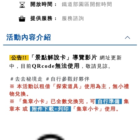
開放時間 :
鐵道部園區開館時間
提供服務 :
服務諮詢
活動內容介紹
「景點解說卡」導覽影片
公告!!
網址更新
QRcode無法使用
中，目前
，敬請見諒。
＃去去秘境走 ＃自行參觀好夥伴
※ 本活動以租借「探索道具」使用為主，無小禮
物兌換。
※ 「集章小卡」已全數兌換完，可
自行準備
集
章本 或
附件下載+列印
「集章小卡」使用。