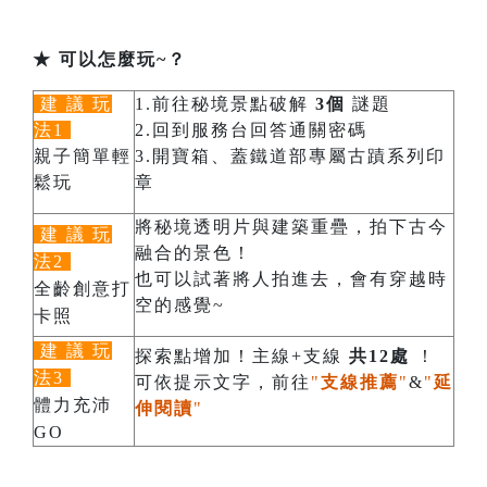
★ 可以怎麼玩~？
建 議 玩
1.前往秘境景點破解
3個
謎題
法1
2.回到服務台回答通關密碼
親子簡單輕
3.開寶箱、蓋鐵道部專屬古蹟系列印
鬆玩
章
將秘境透明片與建築重疊，拍下古今
建 議 玩
融合的景色！
法2
也可以試著將人拍進去，會有穿越時
全齡創意打
空的感覺~
卡照
建 議 玩
探索點增加！主線+支線
共12處
！
法3
可依提示文字，前往
"
支線推薦
"
&
"
延
體力充沛
伸閱讀
"
GO