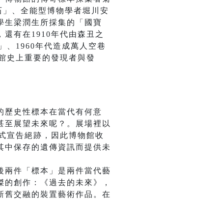
石」、全能型博物學者堀川安
學生梁潤生所採集的「國寶
還有在1910年代由森丑之
、1960年代造成萬人空巷
，館史上重要的發現者與發
的歷史性標本在當代有何意
甚至展望未來呢？。展場裡以
正式宣告絕跡，因此博物館收
其中保存的遺傳資訊而提供未
後兩件「標本」是兩件當代藝
傑的創作：《過去的未來》，
新舊交融的裝置藝術作品。在