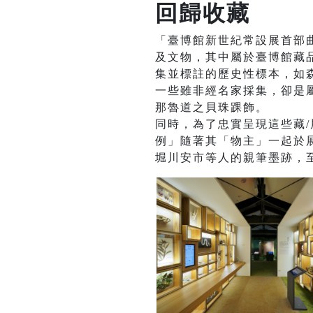
回歸收藏
「臺博館新世紀常設展首部
及文物，其中屬於臺博館藏品
集並標註的歷史性標本，如
一些雖非經名家採集，卻是屬
那魯道之貝珠踝飾。
同時，為了忠實呈現這些藏
例」隨著其「物主」一起於
堀川安市等人的親筆墨跡，