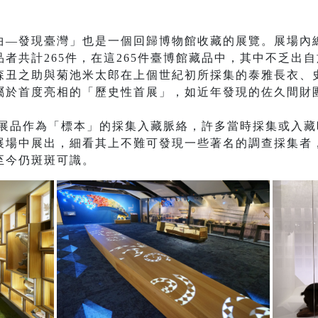
曲—發現臺灣」也是一個回歸博物館收藏的展覽。展場內總
者共計265件，在這265件臺博館藏品中，其中不乏出
森丑之助與菊池米太郎在上個世紀初所採集的泰雅長衣、
於首度亮相的「歷史性首展」，如近年發現的佐久間財團
/展品作為「標本」的採集入藏脈絡，許多當時採集或入
展場中展出，細看其上不難可發現一些著名的調查採集者
至今仍斑斑可識。