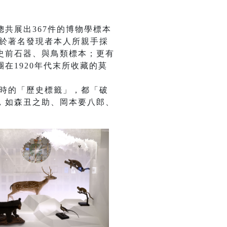
共展出367件的博物學標本
自於著名發現者本人所親手採
史前石器、與鳥類標本；更有
在1920年代末所收藏的莫
藏時的「歷史標籤」，都「破
，如森丑之助、岡本要八郎、