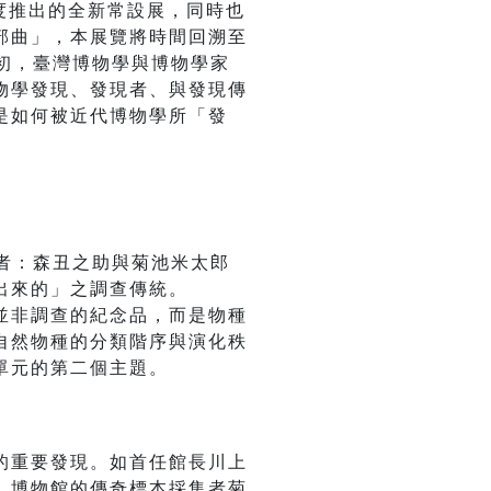
度推出的全新常設展，同時也
部曲」，本展覽將時間回溯至
初，臺灣博物學與博物學家
物學發現、發現者、與發現傳
是如何被近代博物學所「發
者：森丑之助與菊池米太郎
出來的」之調查傳統。
並非調查的紀念品，而是物種
自然物種的分類階序與演化秩
單元的第二個主題。
的重要發現。如首任館長川上
、博物館的傳奇標本採集者菊