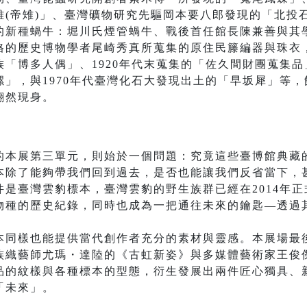
雉(帝雉)」、臺灣礦物研究先驅岡本要八郎發現的「北投
的新種蝸牛：堀川氏煙管蝸牛、戰後首任館長陳兼善與其
的歷史博物學者尾崎秀真所蒐集的原住民籐編器與珠衣，
「博多人偶」、1920年代末蒐集的「佐久間財團蒐集品」
」，與1970年代臺灣化石大發現出土的「早坂犀」等
翩然現身。
的本展第三單元，則始於一個問題：究竟這些臺博館典藏
本除了能夠帶我們回到過去，是否也能讓我們反省當下，
是臺灣雲豹標本，臺灣雲豹的野生族群已經在2014年
物種的歷史紀錄，同時也成為一把通往未來的鑰匙—透過
本同樣也能提供當代創作者充分的素材與靈感。本展場最
族織藝師尤瑪・達陸的《古虹新姿》與多媒體藝術家王俊
品的紋樣與各種標本的型態，衍生發展出兩件匠心獨具、
「未來」。