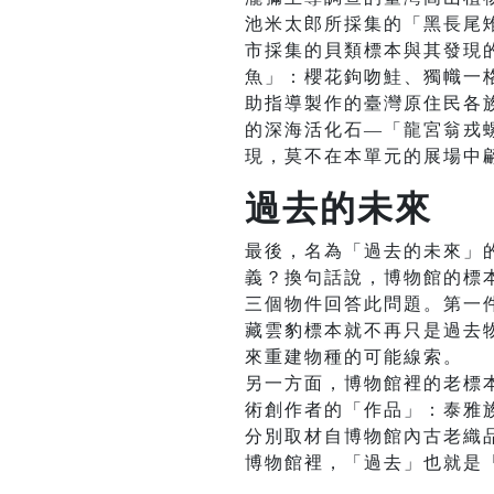
池米太郎所採集的「黑長尾
市採集的貝類標本與其發現
魚」：櫻花鉤吻鮭、獨幟一格
助指導製作的臺灣原住民各族
的深海活化石—「龍宮翁戎螺
現，莫不在本單元的展場中
過去的未來
最後，名為「過去的未來」
義？換句話說，博物館的標
三個物件回答此問題。第一件
藏雲豹標本就不再只是過去
來重建物種的可能線索。
另一方面，博物館裡的老標
術創作者的「作品」：泰雅
分別取材自博物館內古老織
博物館裡，「過去」也就是