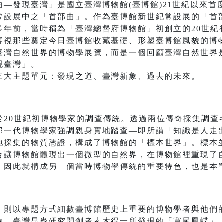
—發現臺灣」是國立臺灣博物館(臺博館)21世紀以來首
常設展中之「首部曲」。作為臺博館新世紀常設展的「首
多年前，當時稱為「臺灣總督府博物館」初創立的20世紀
審視那些奠定今日臺博館收藏基礎、形塑臺博館風貌的博
臺灣自然世界的博物學展覽，而是一個回顧臺灣自然世界
現臺灣」。
三大主題單元：發現之道、臺灣新象、過去的未來。
於20世紀初博物學家的調查傳統。透過兩位傳奇採集調查
那一代博物學家強調親身實地踏查—即所謂「知識是人走
地採集的物質憑證，構成了博物館的「標本世界」。標本
合讓博物館體現出一個微型的自然界，在博物館裡重現了
」因此就構成另一個當時博物學傳統的重要特色，也是本
」則以專題方式細數臺博館歷史上重要的博物學者與他們
物、臺灣昆蟲研究開創者素木得一所發現的「寬尾鳳蝶」