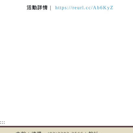
活動詳情
｜
https://reurl.cc/Ab6KyZ
:::