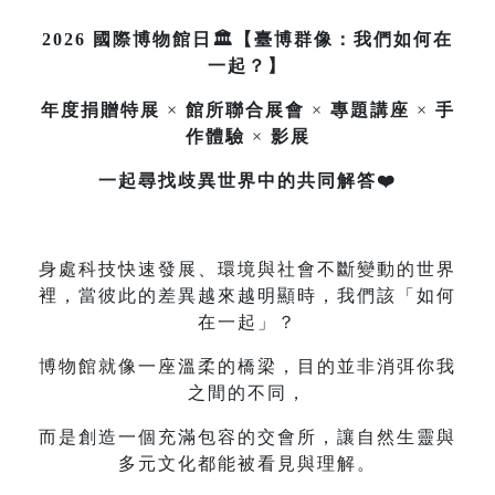
2026 國際博物館日🏛️【臺博群像：我們如何在
一起？】
年度捐贈特展
×
館所聯合展會
×
專題講座
×
手
作體驗
×
影展
一起尋找歧異世界中的共同解答❤️
身處科技快速發展、環境與社會不斷變動的世界
裡，當彼此的差異越來越明顯時，我們該「如何
在一起」？
博物館就像一座溫柔的橋梁，目的並非消弭你我
之間的不同，
而是創造一個充滿包容的交會所，讓自然生靈與
多元文化都能被看見與理解。