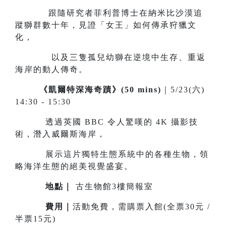
跟隨研究者菲利普博士在納米比沙漠追
蹤獅群數十年，見證「女王」如何傳承狩獵文
化，
以及三隻孤兒幼獅在逆境中生存、重返
海岸的動人傳奇。
《凱爾特深海奇蹟》(50 mins)
｜5/23(六)
14:30 - 15:30
透過英國 BBC 令人驚嘆的 4K 攝影技
術，潛入威爾斯海岸，
展示這片獨特生態系統中的各種生物，領
略海洋生態的絕美視覺盛宴。
地點｜
古生物館3樓簡報室
費用｜
活動免費，需購票入館(全票30元 /
半票15元)