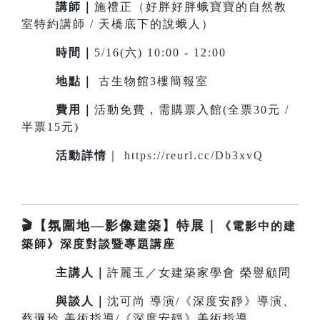
講師｜
施禮正（好胖好胖蛾寶寶的自然教
室特約講師 / 天橋底下的說蛾人）
時間｜
5/16(六) 10:00 - 12:00
地點｜
古生物館3樓簡報室
費用｜
活動免費，需購票入館(全票30元 /
半票15元)
活動詳情
｜
https://reurl.cc/Db3xvQ
🎬【氛圍地—影像建築】特展｜
《電影中的建
築師》深度對談暨專題講座
主講人
｜
許麗玉／女建築家學會 榮譽顧問
與談
人
｜
沈可尚 導演/《深度安靜》導演、
蔡珮玲 美術指導/《深度安靜》美術指導