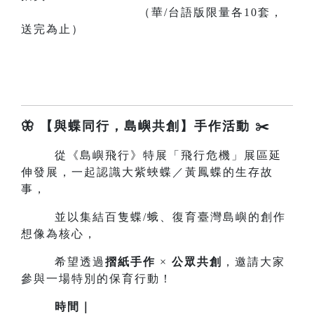
（華/台語版限量各10套，
送完為止）
🦋 【與蝶同行，島嶼共創】手作活動 ✂️
從《島嶼飛行》特展「飛行危機」展區延
伸發展，一起認識大紫蛺蝶／黃鳳蝶的生存故
事，
並以集結百隻蝶/蛾、復育臺灣島嶼的創作
想像為核心，
希望透過
摺紙手作
×
公眾共創
，邀請大家
參與一場特別的保育行動！
時間｜