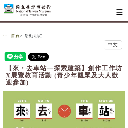
跳到主要內容
網站導覽
:::
首頁
> 活動明細
中文
【來・去車站—探索建築】創作工作坊
X展覽教育活動 (青少年觀眾及大人歡
迎參加)