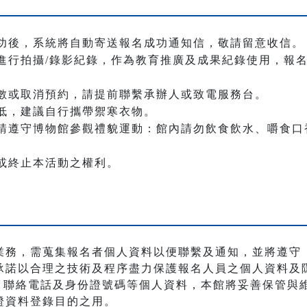
功後，系統將自動寄送報名成功通知信，敬請留意收信。
進行拍攝/錄影紀錄，作為教育推廣及成果紀錄使用，報
數或取消預約，請提前聯繫承辦人或致電服務台。
低，建議自行攜帶禦寒衣物。
請遵守博物館參觀禮貌運動：館內請勿飲食飲水、嚼食口
或終止本活動之權利。
業務，需蒐集報名者個人資料以便聯繫及通知，並將遵守
承諾以合理之技術及程序盡力保護報名人員之個人資料及
職稱、聯絡電話及身份證號碼等個人資料，本館將妥善保管
證資料登錄目的之用。