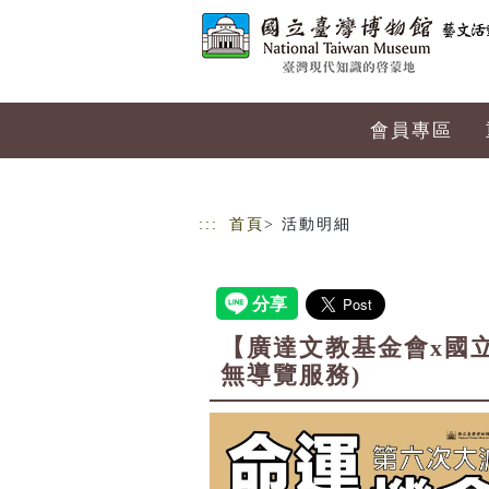
跳到主要內容
網站導覽
會員專區
:::
首頁
> 活動明細
【廣達文教基金會x國
無導覽服務)