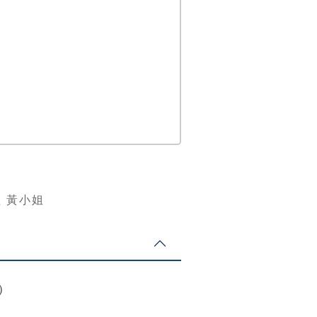
廣組 黃小姐
館）