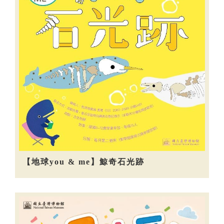
【地球you & me】鯨奇石光跡