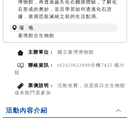
博物館，再透過齒爪化石觸摸體驗，了解化
石形成的奧妙，並且學習如何透過化石證
據，推測恐龍滅絕之前的生活點滴。
場 地
臺博館古生物館
主辦單位 :
國立臺灣博物館
聯絡資訊 :
(02)23822699分機7425 楊小
姐
票價說明 :
活動免費，須憑當日古生物館
或本館門票參加
活動內容介紹