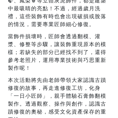
🍃、鳳梨🍍等立體灰泥飾件，都是建築
中最吸睛的亮點！不過，經過歲月洗
禮，這些裝飾有時也會出現破損或脫落
的情況，需要專業匠師細心修復。
當飾件損壞時，匠師會透過翻模、灌
漿、修整等步驟，讓裝飾重現原本的模
樣；若缺失的部分已經找不到了，還得
參考老照片，運用專業技術與巧思重新
製作呢！
本次活動將先由老師帶領大家認識古蹟
修復的故事，再走進修復工坊，化身
「一日小匠師」，親手體驗石膏飾翻模
製作。透過觀察、操作與創作，認識古
蹟修復的奧秘，感受文化資產保存的重