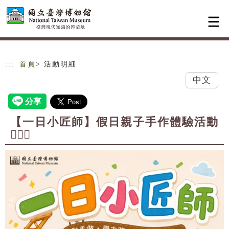
跳到主要內容
網站導覽
:::
首頁
> 活動明細
中文
【一日小匠師】假日親子手作體驗活動
👷🏻‍♀️