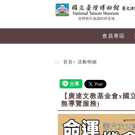
跳到主要內容
網站導覽
會員專區
:::
首頁
> 活動明細
【廣達文教基金會x國
無導覽服務)