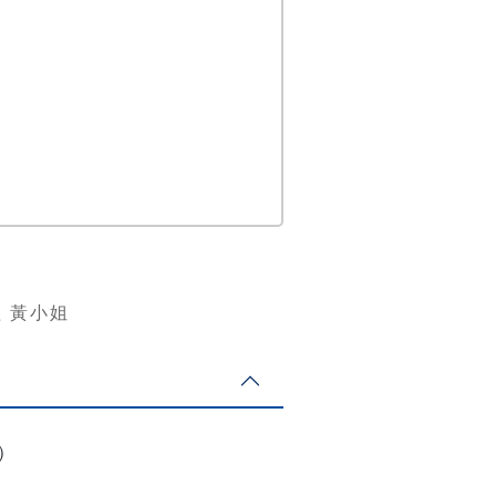
廣組 黃小姐
館）