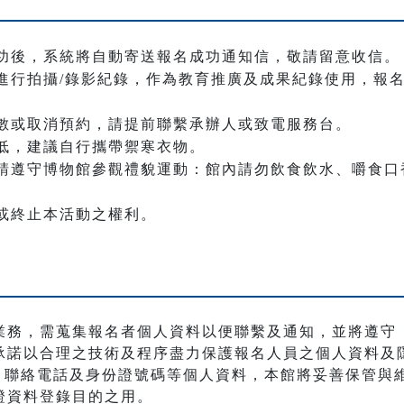
功後，系統將自動寄送報名成功通知信，敬請留意收信。
進行拍攝/錄影紀錄，作為教育推廣及成果紀錄使用，報
數或取消預約，請提前聯繫承辦人或致電服務台。
低，建議自行攜帶禦寒衣物。
請遵守博物館參觀禮貌運動：館內請勿飲食飲水、嚼食口
或終止本活動之權利。
業務，需蒐集報名者個人資料以便聯繫及通知，並將遵守
承諾以合理之技術及程序盡力保護報名人員之個人資料及
職稱、聯絡電話及身份證號碼等個人資料，本館將妥善保管
證資料登錄目的之用。