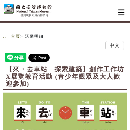
跳到主要內容
網站導覽
:::
首頁
> 活動明細
中文
【來・去車站—探索建築】創作工作坊
X展覽教育活動 (青少年觀眾及大人歡
迎參加)