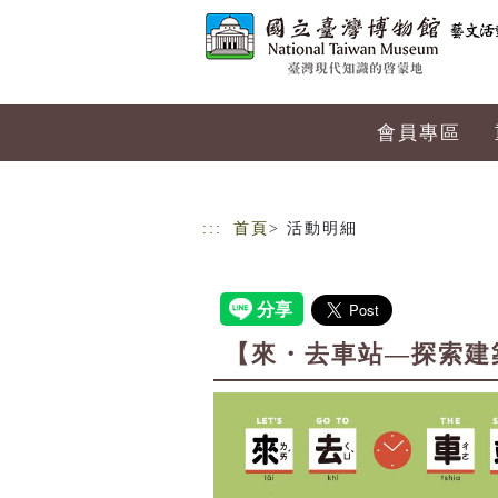
跳到主要內容
網站導覽
會員專區
:::
首頁
> 活動明細
【來・去車站—探索建