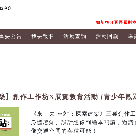
如切換分頁再回到本
重要公告
我要報名
活動查詢
活動回顧
導
築】創作工作坊X展覽教育活動 (青少年觀
《來・去 車站：探索建築》三種創作
身體感知、設計想像到繪本閱讀，邀請
像交通空間的各種可能！
