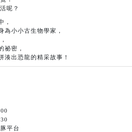
生活呢？
中，
身為小小古生物學家，
驗
，
的祕密，
拼湊出恐龍的精采故事！
00
30
鯨豚平台