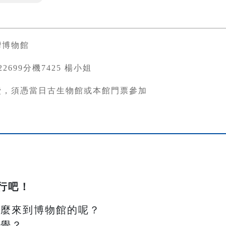
灣博物館
3822699分機7425 楊小姐
費，須憑當日古生物館或本館門票參加
行吧！
怎麼來到博物館的呢？
感覺？