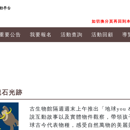
如切換分頁再回到本
重要公告
我要報名
活動查詢
活動回顧
導
恐龍石光跡
古生物館隔週週末上午推出「地球you 
說互動故事以及實體物件觀察，帶領孩
球古今代表物種，感受自然萬物的美麗與