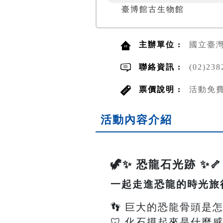
臺博館古生物館
主辦單位 :
國立臺
聯絡資訊 :
(02)2
票價說明 :
活動免
活動內容介紹
🦖✨ 恐龍石光跡 ✨🦴
一起走進恐龍的時光旅
👣 巨大的恐龍骨頭是
🦷 化石摸起來是什麼