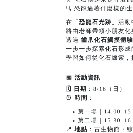
🔍 恐龍過著什麼樣的
在「
恐龍石光跡
」活動
將由老師帶領小朋友化
透過
齒爪化石觸摸體
一步一步探索化石形成
學習如何從化石線索，
📅 活動資訊
🗓
日期
：8/16（日）
⏰
時間
：
第一場｜14:00–15:
第二場｜15:30–16:
📍
地點
：古生物館・