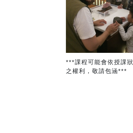
​***課程可能會依
之權利，敬請包涵***