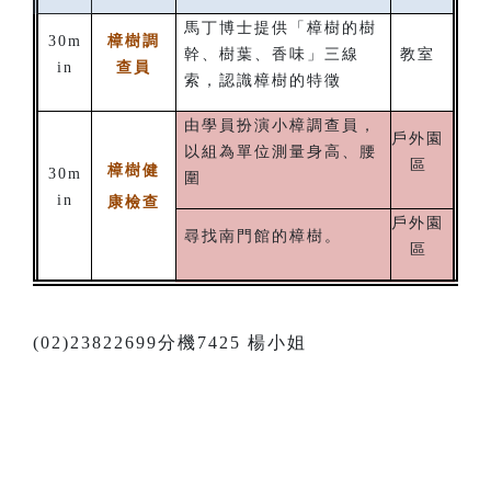
馬丁博士提供「樟樹的樹
30m
樟樹調
幹、樹葉、香味」三線
教室
in
查員
索，認識樟樹的特徵
由學員扮演小樟調查員，
戶外園
以組為單位測量身高、腰
區
樟樹健
30m
圍
in
康檢查
戶外園
尋找南門館的樟樹。
區
(02)23822699分機7425 楊小姐