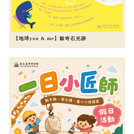
【地球you & me】鯨奇石光跡