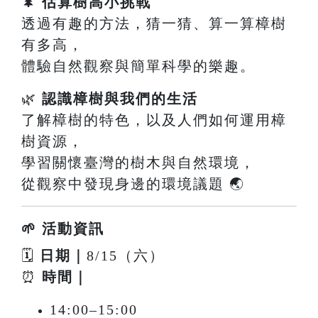
🌲
估算樹高小挑戰
透過有趣的方法，猜一猜、算一算樟樹
有多高，
體驗自然觀察與簡單科學的樂趣。
🌿
認識樟樹與我們的生活
了解樟樹的特色，以及人們如何運用樟
樹資源，
學習關懷臺灣的樹木與自然環境，
從觀察中發現身邊的環境議題 🌏
🌱 活動資訊
🗓
日期｜
8/15（六）
⏰
時間｜
14:00–15:00