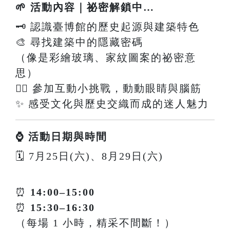
🌱 活動內容｜祕密解鎖中…
🗝️ 認識臺博館的歷史起源與建築特色
🎨 尋找建築中的隱藏密碼
（像是彩繪玻璃、家紋圖案的祕密意
思）
🕵️‍♀️ 參加互動小挑戰，動動眼睛與腦筋
✨ 感受文化與歷史交織而成的迷人魅力
⌚ 活動日期與時間
🗓 7月25日(六)、8月29日(六)
⏰
14:00–15:00
⏰
15:30–16:30
（每場 1 小時，精采不間斷！）