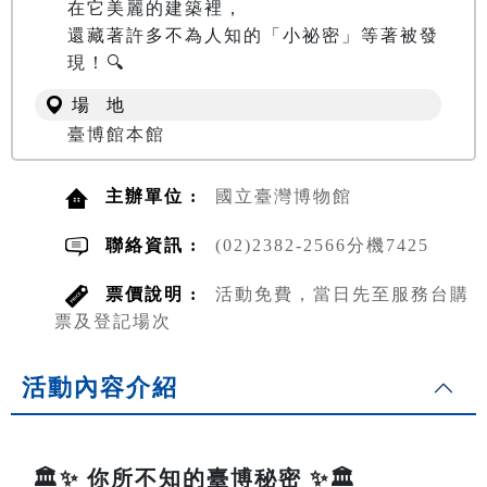
在它美麗的建築裡，

還藏著許多不為人知的「小祕密」等著被發
現！🔍
場 地
臺博館本館
主辦單位 :
國立臺灣博物館
聯絡資訊 :
(02)2382-2566分機7425
票價說明 :
活動免費，當日先至服務台購
票及登記場次
活動內容介紹
🏛️✨ 你所不知的臺博秘密 ✨🏛️