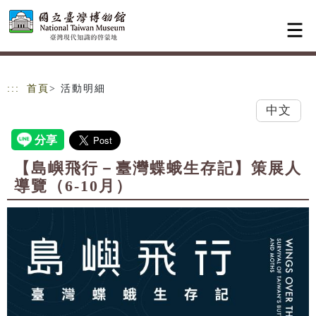
跳到主要內容
網站導覽
:::
首頁
> 活動明細
中文
【島嶼飛行－臺灣蝶蛾生存記】策展人
導覽（6-10月）