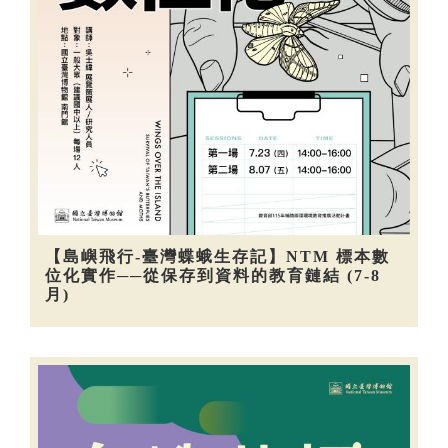
【島嶼飛行-臺灣蝶蛾生存記】NTM 標本數
位化實作──從保存到資料的教育鏈結 (7-8
月)