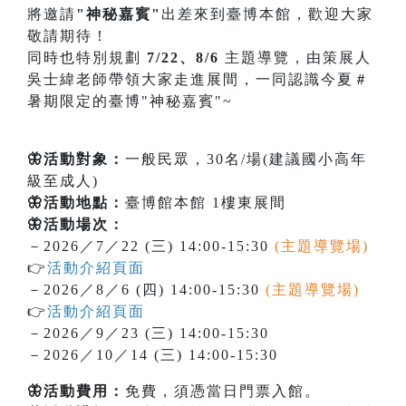
將邀請
"神秘嘉賓"
出差來到臺博本館，歡迎大家
敬請期待！
同時也特別規劃
7/22、8/6
主題導覽，由策展人
吳士緯老師帶領大家走進展間，一同認識今夏＃
暑期限定的臺博"神秘嘉賓"~
🦋活動對象：
一般民眾，30名/場(建議國小高年
級至成人)
🦋活動地點：
臺博館本館 1樓東展間
🦋活動場次：
－2026／7／22 (三) 14:00-15:30
(主題導覽場)
👉
活動介紹頁面
－2026／8／6 (四) 14:00-15:30
(主題導覽場)
👉
活動介紹頁面
－2026／9／23 (三) 14:00-15:30
－2026／10／14 (三) 14:00-15:30
🦋活動費用：
免費，須憑當日門票入館。