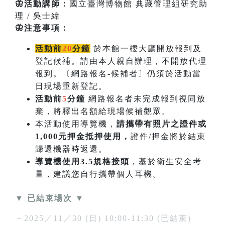
🦋活動講師：
國立臺灣博物館 典藏管理組研究助
理 / 吳士緯
🦋注意事項：
活動前
20
分鐘
於本館一樓大廳開放報到及
登記候補。請由本人親自辦理，不開放代理
報到。〔網路報名-候補者〕仍須於活動當
日現場重新登記。
活動前
5
分鐘
網路報名者未完成報到視同放
棄，將釋出名額給現場候補觀眾。
本活動使用導覽機，
請攜帶有照片之證件或
1,000元押金抵押使用，
證件/押金將於結束
歸還機器時返還。
導覽機使用3.5規格接頭
，基於衛生安全考
量，建議您自行攜帶個人耳機。
▼ 已結束場次 ▼
－2025／11／30 (日) 10:00-11:30 (已結束)