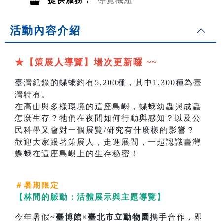
提供服務 :
導覽機組
活動內容介紹
★【策展人導覽】場次更新囉 ~~
臺灣紀錄的蝶蛾約有5,200種，其中1,300種為臺
灣特有。
在高山與多樣環境的這座島嶼，蝶蛾幼蟲與成蟲
怎麼生存？牠們在夜間如何行動與感知？以及公
民科學又會對一個展覽/研究有什麼樣的影響？
歡迎大家跟著策展人，走進展間，一起認識臺灣
蝶蛾在這座島嶼上的生存秘密！
＃
暑期限定
【林間的脈動：活體展示與主題導覽】
今年暑假~
臺博館×臺北市立動物園
攜手合作，即