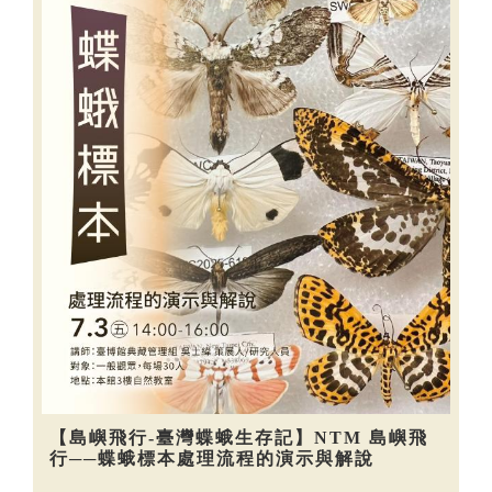
【島嶼飛行-臺灣蝶蛾生存記】NTM 島嶼飛
行──蝶蛾標本處理流程的演示與解說