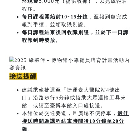
幣
現金
5,000元（提供收據），以完成報名
程序。
每日課程開始​前10~15分鐘
，至報到處完成
報到手續，並領取識別證。
每日課程結束後回收識別證，並於下一日課
程報到時發放
。
接送提醒
建議乘坐捷運至「捷運臺大醫院站4號出
口」沿路步行5分鐘或搭乘大眾運輸工具來
館，或請至臺博本館入口處接送。
本館位於交通要道，且廣場不便停車，
最佳
接送時間為課程結束時間後
10
分鐘至
20
分
鐘
。