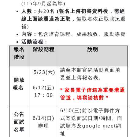
(115年9月起為準)
人數：
共20名
(報名上傳初審資料後，需經
線上面談通過為正取
，備取者依正取狀況遞
補)
內容：
包含培育課程、成果驗收、服勤導覽
活動流程：
報名
階段期程
說明
階段
請至本館官網活動頁面填
5/23(六)
妥並上傳報名表。
開放
-
報名
6/12(五)
*
家長電子信箱為重要溝通
17：00
管道，填寫請核對 *
6/10(三)前以電子郵件方
公告
6/14(日)
式寄送面試日期/時間、面
面試
辦理
試順序及google meet網
名單
址