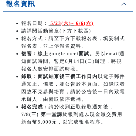
報名資訊
報名日期：
5/23(六)~
6/6(六
)
請詳閱活動簡章(下方下載區)
報名方式：請至下方下載報名表，填妥制式
報名表，並上傳報名資料。
複審：線上
google meet
面試。
另以email通
知面試時間。暫定6月14日(日)辦理，將視
報名人數安排面試時段。
錄取
：
面試結束後三個工作日內
以電子郵件
通知正、備取，並公告於本頁面。如錄取者
因故不克參與培育，請於公告後一日內致電
承辦人，由備取依序遞補。
報名完成：
請於收到正取錄取通知後，
7/8(三) 第一堂課
於報到處以現金繳交費用
新台幣5,000元，以完成報名程序。