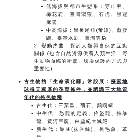
低海拔與都市生態系：穿山甲、
梅花鹿、臺灣獼猴、石虎、黑冠
麻鷺
中高海拔：黑長尾雉(帝雉)、藍腹
鷴、臺灣水鹿、臺灣雲豹
2. 變動序曲：探討人類與自然的互動
關係 (包含自然資源供養人類生活、野
生動物面臨的衝擊、環境保護的方式與
重要性)
古生物館「生命演化廳」常設展：
探索地
球得天獨厚的孕育條件，並認識三大地質
年代的特色物種
古生代：三葉蟲、菊石、鸚鵡螺
中生代：恐龍的定義、伶盜龍、特暴
龍、黃河巨龍、白堊紀大滅絕
新生代：鯨豚(抹香鯨)、長毛象、革