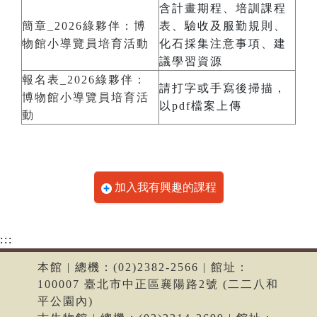
含計畫期程、培訓課程
簡章_2026綠夥伴：博
表、驗收及服勤規則、
物館小導覽員培育活動
化石採集注意事項、建
議學習資源
報名表_2026綠夥伴：
請打字或手寫後掃描，
博物館小導覽員培育活
以pdf檔案上傳
動
加入我有興趣的課程
:::
本館 | 總機：(02)2382-2566 | 館址：
100007 臺北市中正區襄陽路2號 (二二八和
平公園內)