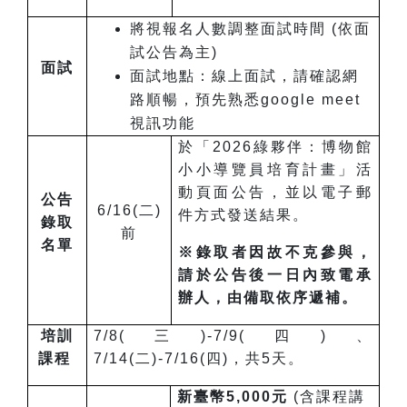
將視報名人數調整面試時間 (依面
試公告為主)
面試
面試地點：線上面試，請確認網
路順暢，預先熟悉google meet
視訊功能
於「2026綠夥伴：博物館
小小導覽員培育計畫」活
動頁面公告，並以電子郵
公告
6/16(二)
件方式發送結果。
錄取
前
名單
※
錄取者因故不克參與，
請於公告後一日內致電承
辦人，由備取依序遞補。
培訓
7/8(三)-7/9(四)、
課程
7/14(二)-7/16(四)，共5天。
新臺幣5,000元
(含課程講