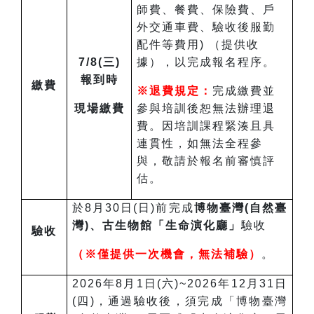
師費、餐費、保險費、戶
外交通車費、驗收後服勤
配件等費用) （提供收
7/8(三)
據），以完成報名程序。
報到時
繳費
※退費規定：
完成繳費並
現場繳費
參與培訓後恕無法辦理退
費。因培訓課程緊湊且具
連貫性，如無法全程參
與，敬請於報名前審慎評
估。
於8月30日(日)前完成
博物臺灣(自然臺
灣)、古生物館「生命演化廳」
驗收
驗收
（※僅提供一次機會，無法補驗）
。
2026年8月1日(六)~2026年12月31日
(四)，通過驗收後，須完成「博物臺灣