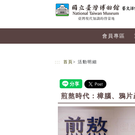
跳到主要內容
網站導覽
會員專區
:::
首頁
> 活動明細
煎熬時代：樟腦、鴉片