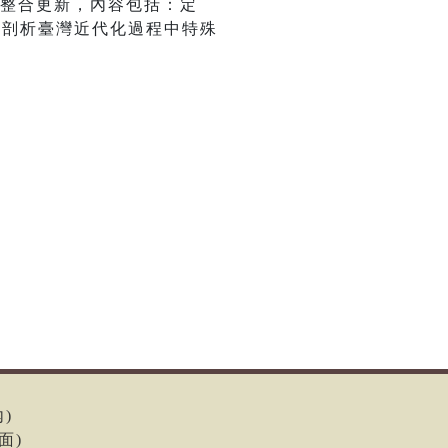
面整合更新，內容包括：定
以剖析臺灣近代化過程中特殊
內)
面)