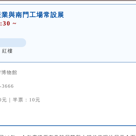
產業與南門工場常設展
:30 ~
 紅樓
灣博物館
-3666
0元｜半票：10元