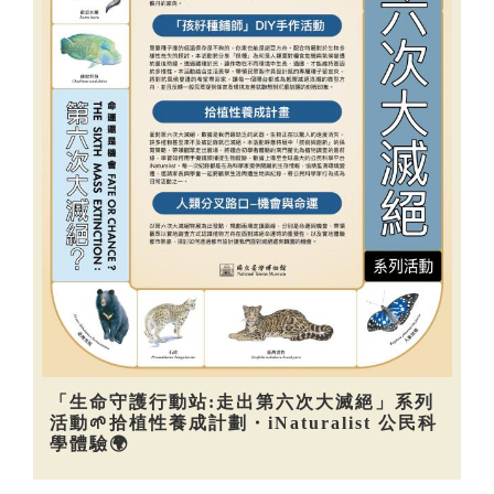
「生命守護行動站:走出第六次大滅絕」系列
活動🌱拾植性養成計劃・iNaturalist 公民科
學體驗🌍