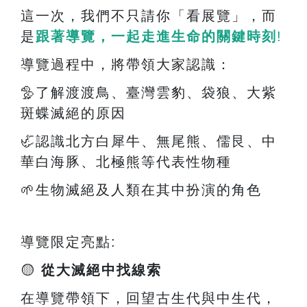
這一次，我們不只請你「看展覽」，而
是
跟著導覽，一起走進生命的關鍵時刻
!
導覽過程中，將帶領大家認識：
🦤
了解渡渡鳥、臺灣雲豹、袋狼、大紫
斑蝶滅絕的原因
🦏
認識北方白犀牛、無尾熊、儒艮、中
華白海豚、北極熊等代表性物種
🌱
生物滅絕及人類在其中扮演的角色
導覽限定亮點
:
🟡
從大滅絕中找線索
在導覽帶領下，回望古生代與中生代，