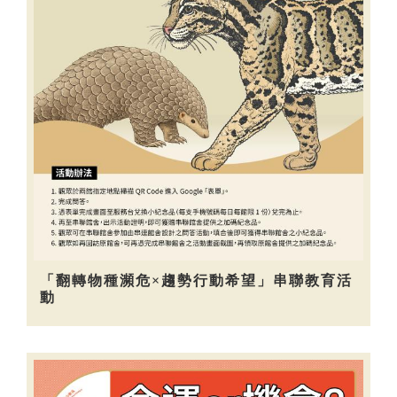
「翻轉物種瀕危×趨勢行動希望」串聯教育活
動