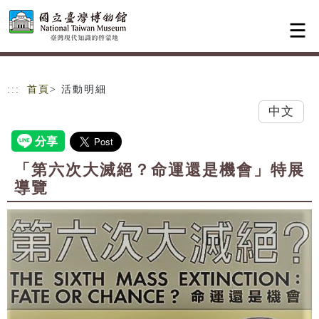
跳到主要內容
網站導覽
:::
首頁
> 活動明細
中文
「第六次大滅絕？命運還是機會」特展
導覽