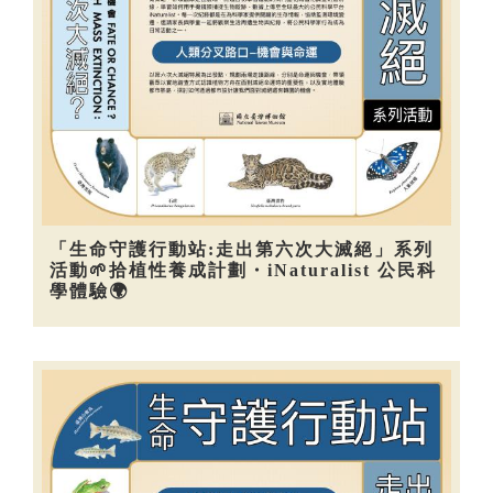
「生命守護行動站:走出第六次大滅絕」系列
活動🌱拾植性養成計劃・iNaturalist 公民科
學體驗🌍