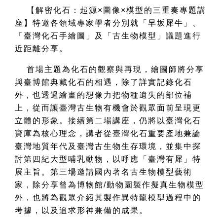
【解密化石：起源×圖像×模型的三重奏專題講
座】特邀各領域專家學者分別就「早坂犀牛」、
「臺灣化石手繪圖」及「古生物模型」議題進行
近距離分享。
首場主題為化石的觀察與再現，繪圖師將分享
與臺博館典藏化石的相遇，除了詳實記錄化石
外，也透過繪畫的想像力把物種遺失的部位補
上，從而讓臺灣古生物有機會於觀眾面前呈現更
立體的形象。接續第二場講座，仍將以臺灣化石
寶庫為核心理念，講者從臺灣化石重要產地兼論
臺灣地質年代及臺灣古生物生存環境，並集中探
討第四紀大型哺乳動物，以呼應「臺灣有犀」特
展主旨。第三場邀請國內著名古生物模型藝術
家，除分享曾為博物館/動物園製作擬真生物模型
外，也將為觀眾介紹其製作異特龍模型過程中的
考據，以及追求形神兼備的成果。