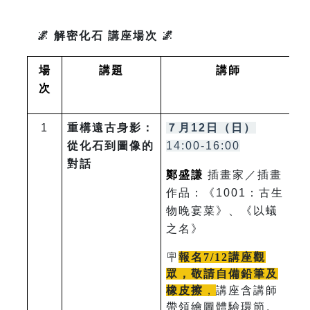
🌌 解密化石 講座場次 🌌
場
講題
講師
次
1
重構遠古身影：
７月12日（日）
從化石到圖像的
14:00-16:00
對話
鄭盛謙
插畫家／插畫
作品：《1001：古生
物晚宴菜》、《以蟻
之名》
🪧
報名7/12講座觀
眾，敬請自備鉛筆及
橡皮擦
，
講座含講師
帶領繪圖體驗環節。