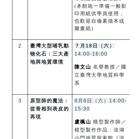
(本館統一準備一般影
印用紙供學員使用，
也歡迎自備素描本或
圖畫紙)
2
臺灣大型哺乳動
７月18日（六）
物化石：三大產
14:00-16:00
地與地質環境
陳文山
名譽教授／國
立臺灣大學地質科學
系
3
原型師的魔法：
8
月8日（六）
14:00-
從骨相到表皮的
15:30
再現
盧楓山
模型製作師／
模型製作作品：澎湖
小門地質探索館《澎