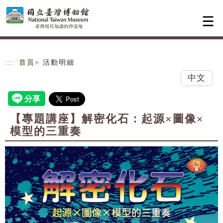
跳到主要內容
網站導覽
:::
首頁
> 活動明細
中文
【專題講座】解密化石：起源×圖像×
模型的三重奏