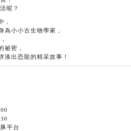
生活呢？
中，
身為小小古生物學家，
驗
，
的祕密，
拼湊出恐龍的精采故事！
00
30
鯨豚平台