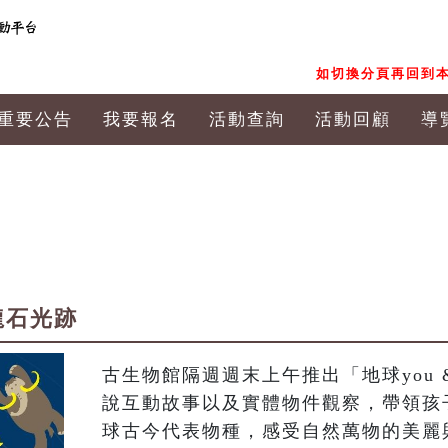
如切換分頁再回到本
重要公告
我要報名
活動查詢
活動回顧
導
恐龍石光跡
古生物館隔週週末上午推出「地球you 
說互動故事以及實體物件觀察，帶領孩
球古今代表物種，感受自然萬物的美麗與