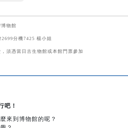
灣博物館
3822699分機7425 楊小姐
費，須憑當日古生物館或本館門票參加
行吧！
怎麼來到博物館的呢？
感覺？