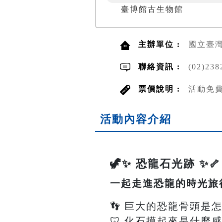
臺博館古生物館
主辦單位 :
國立臺
聯絡資訊 :
(02)2
票價說明 :
活動免
活動內容介紹
🦖✨ 恐龍石光跡 ✨🦴
一起走進恐龍的時光旅
👣 巨大的恐龍骨頭是
🦷 化石摸起來是什麼