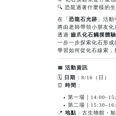
🔍 恐龍過著什麼樣的
在「
恐龍石光跡
」活動
將由老師帶領小朋友化
透過
齒爪化石觸摸體
一步一步探索化石形成
學習如何從化石線索，
📅 活動資訊
🗓
日期
：8/16（日）
⏰
時間
：
第一場｜14:00–15:
第二場｜15:30–16:
📍
地點
：古生物館・