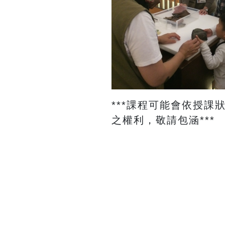
​***課程可能會依
之權利，敬請包涵***