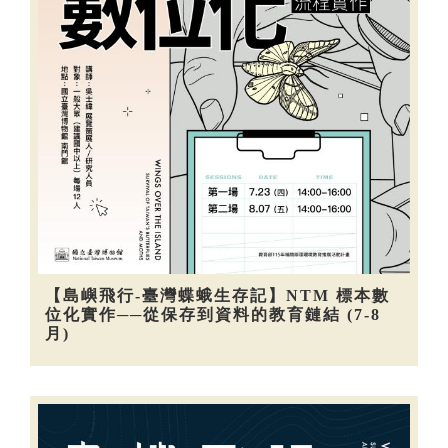
【島嶼飛行-臺灣蝶蛾生存記】NTM 標本數
位化實作──從保存到資料的教育鏈結 (7-8
月)