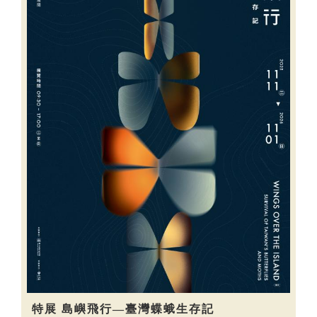
特展 島嶼飛行—臺灣蝶蛾生存記