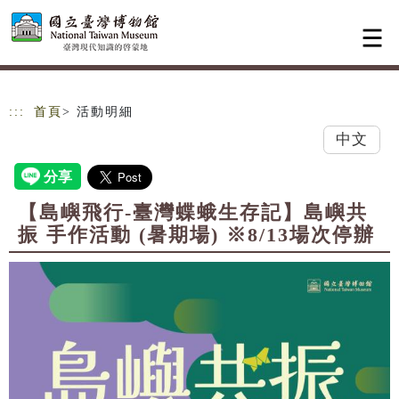
跳到主要內容
網站導覽
:::
首頁
> 活動明細
中文
【島嶼飛行-臺灣蝶蛾生存記】島嶼共
振 手作活動 (暑期場) ※8/13場次停辦