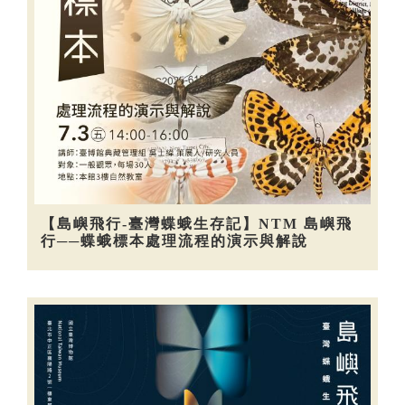
【島嶼飛行-臺灣蝶蛾生存記】NTM 島嶼飛
行──蝶蛾標本處理流程的演示與解說