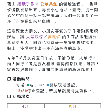
藉由
摺紙手作
×
公眾共創
的體驗過程，一隻蝴
蝶慢慢被摺出來，再被小心地貼上臺灣。從一開
始的空白到一點一點被填滿，我們一起看見了一
座「正在長出來的島嶼」。
這場深受大朋友、小朋友喜愛的手作活動將延續
辦理，讓
大紫蛺蝶
／
黃鳳蝶
的生存故事繼續分
享給更多人，同時也
期待著一隻隻蝴蝶被摺出、
貼上，慢慢拼湊出一座充滿色彩的島嶼。
今年7-8月炎炎夏日午後，不論你是一人單行／
兩人同行／還是親友相揪 臺博館都歡迎，邀請大
家再次與蝶同行，展翅共振繽紛的島嶼風景！
❐ 活動時間：
－每場
30
名，
14:00
開放現場登記。
－
15:30
停止登記，若提早額滿將提前截止。
❐ 活動場次：
七月
八月