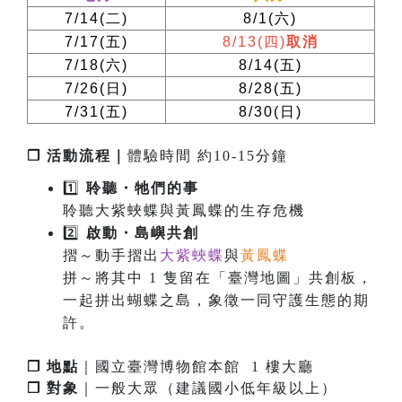
7/14(
二
)
8/1(
六
)
7/17(
五
)
8/13(
四
)
取消
7/18(
六
)
8/14(
五
)
7/26(
日
)
8/28(
五
)
7/31(
五
)
8/30(
日
)
❐ 活動流程｜
體驗時間 約10-15分鐘
1️⃣
聆聽・牠們的事
聆聽大紫蛺蝶與黃鳳蝶的生存危機
2️⃣
啟
動
・
島嶼共創
摺～動手摺出
大紫蛺蝶
與
黃鳳蝶
拼～將其中 1 隻留在「臺灣地圖」共創板，
一起拼出蝴蝶之島，象徵一同守護生態的期
許。
❐ 地點
｜國立臺灣博物館本館 1 樓大廳
❐ 對象
｜一般大眾（建議國小低年級以上）