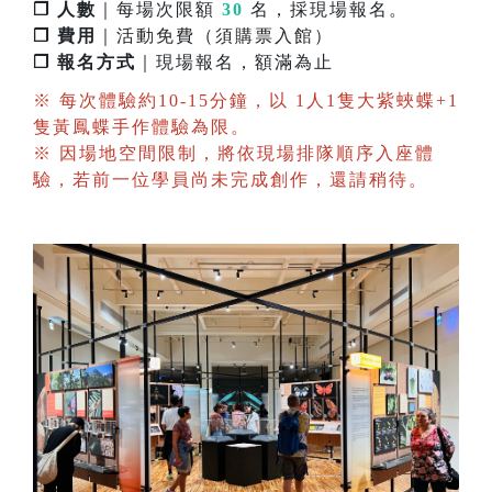
❐ 人數
｜每場次限額
30
名，採現場報名。
❐ 費用
｜活動免費（須購票入館）
❐ 報名方式
｜現場報名，額滿為止
※ 每次體驗約10-15分鐘，以 1人1隻大紫蛺蝶+1
隻黃鳳蝶手作體驗為限。
※ 因場地空間限制，將依現場排隊順序入座體
驗，若前一位學員尚未完成創作，還請稍待。