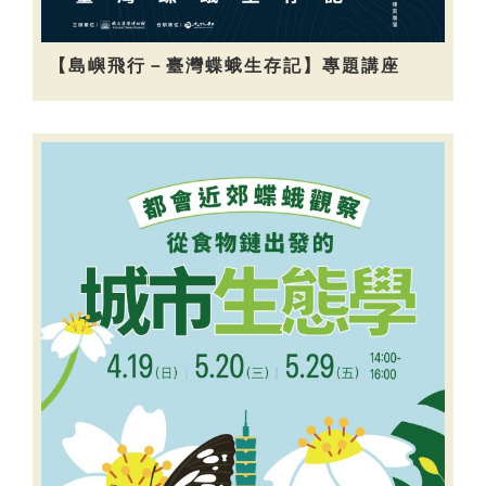
【島嶼飛行－臺灣蝶蛾生存記】專題講座