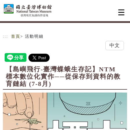
跳到主要內容
網站導覽
:::
首頁
> 活動明細
中文
【島嶼飛行-臺灣蝶蛾生存記】NTM
標本數位化實作──從保存到資料的教
育鏈結 (7-8月)