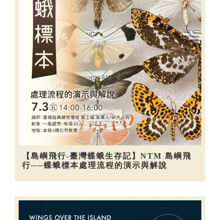
【島嶼飛行-臺灣蝶蛾生存記】NTM 島嶼飛
行──蝶蛾標本處理流程的演示與解說