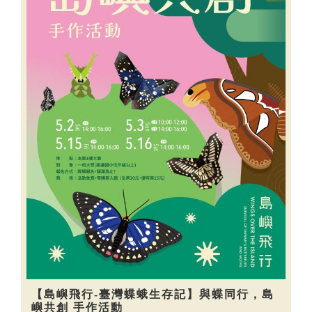
【島嶼飛行-臺灣蝶蛾生存記】與蝶同行，島
嶼共創 手作活動