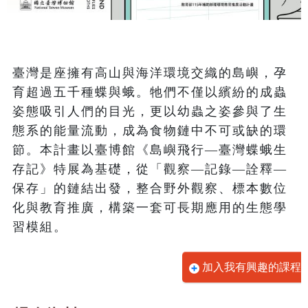
臺灣是座擁有高山與海洋環境交織的島嶼，孕
育超過五千種蝶與蛾。牠們不僅以繽紛的成蟲
姿態吸引人們的目光，更以幼蟲之姿參與了生
態系的能量流動，成為食物鏈中不可或缺的環
節。本計畫以臺博館《島嶼飛行—臺灣蝶蛾生
存記》特展為基礎，從「觀察—記錄—詮釋—
保存」的鏈結出發，整合野外觀察、標本數位
化與教育推廣，構築一套可長期應用的生態學
習模組。
加入我有興趣的課程