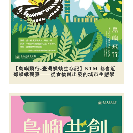
【島嶼飛行-臺灣蝶蛾生存記】NTM 都會近
郊蝶蛾觀察——從食物鏈出發的城市生態學