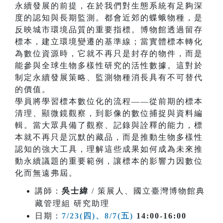
永續發展的前提，在於我們對生態系統有足夠深
度的認知與長期監測。都會近郊的蝶蛾物種，是
反映城市環境品質的重要指標。博物館透過留存
標本，建立環境變遷的基準線；當實體標本轉化
為數位資源時，它就不再只是封存的物件，而是
能參與全球生物多樣性研究的活性數據。這對於
制定永續發展策略、監測物種消長具有不可替代
的價值。
學員將學習標本數位化的流程——從前期的標本
清理、顯微鏡觀察，到影像的數位捕捉與資料編
輯。當大眾具備了觀察、記錄與詮釋的能力，標
本就不再只是沉默的藏品，而是推動生物多樣性
認知的強大工具，理解這些成果如何成為未來推
動永續議題的重要範例，讓標本的影響力因數位
化而無遠弗屆。
講師：
吳士緯
/ 策展人、國立臺灣博物館典
藏管理組 研究助理
日期：
7/23(四)、8/7(五)
14:00-16:00