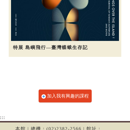
特展 島嶼飛行—臺灣蝶蛾生存記
加入我有興趣的課程
:::
本館 | 總機：(02)2382-2566 | 館址：