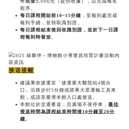
幣
現金
5,000元（提供收據），以完成報名
程序。
每日課程開始​前10~15分鐘
，至報到處完成
報到手續，並領取識別證。
每日課程結束後回收識別證，並於下一日課
程報到時發放
。
接送提醒
建議乘坐捷運至「捷運臺大醫院站4號出
口」沿路步行5分鐘或搭乘大眾運輸工具來
館，或請至臺博本館入口處接送。
本館位於交通要道，且廣場不便停車，
最佳
接送時間為課程結束時間後
10
分鐘至
20
分
鐘
。