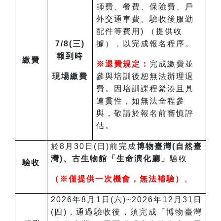
師費、餐費、保險費、戶
外交通車費、驗收後服勤
配件等費用) （提供收
7/8(三)
據），以完成報名程序。
報到時
繳費
※退費規定：
完成繳費並
現場繳費
參與培訓後恕無法辦理退
費。因培訓課程緊湊且具
連貫性，如無法全程參
與，敬請於報名前審慎評
估。
於8月30日(日)前完成
博物臺灣(自然臺
灣)、古生物館「生命演化廳」
驗收
驗收
（※僅提供一次機會，無法補驗）
。
2026年8月1日(六)~2026年12月31日
(四)，通過驗收後，須完成「博物臺灣