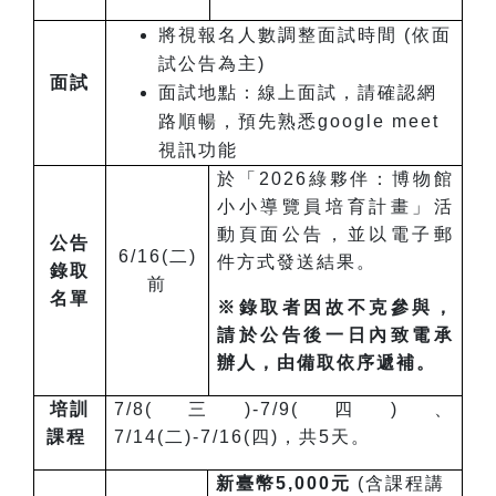
將視報名人數調整面試時間 (依面
試公告為主)
面試
面試地點：線上面試，請確認網
路順暢，預先熟悉google meet
視訊功能
於「2026綠夥伴：博物館
小小導覽員培育計畫」活
動頁面公告，並以電子郵
公告
6/16(二)
件方式發送結果。
錄取
前
名單
※
錄取者因故不克參與，
請於公告後一日內致電承
辦人，由備取依序遞補。
培訓
7/8(三)-7/9(四)、
課程
7/14(二)-7/16(四)，共5天。
新臺幣5,000元
(含課程講