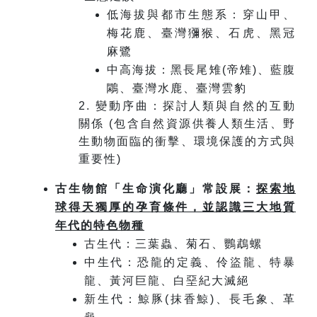
低海拔與都市生態系：穿山甲、
梅花鹿、臺灣獼猴、石虎、黑冠
麻鷺
中高海拔：黑長尾雉(帝雉)、藍腹
鷴、臺灣水鹿、臺灣雲豹
2. 變動序曲：探討人類與自然的互動
關係 (包含自然資源供養人類生活、野
生動物面臨的衝擊、環境保護的方式與
重要性)
古生物館「生命演化廳」常設展：
探索地
球得天獨厚的孕育條件，並認識三大地質
年代的特色物種
古生代：三葉蟲、菊石、鸚鵡螺
中生代：恐龍的定義、伶盜龍、特暴
龍、黃河巨龍、白堊紀大滅絕
新生代：鯨豚(抹香鯨)、長毛象、革