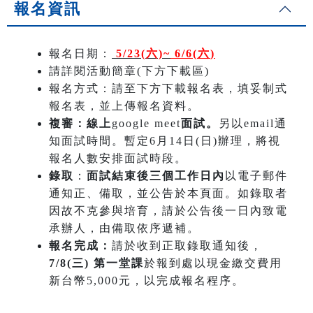
報名資訊
報名日期：
5/23(六)~
6/6(六
)
請詳閱活動簡章(下方下載區)
報名方式：請至下方下載報名表，填妥制式
報名表，並上傳報名資料。
複審：線上
google meet
面試。
另以email通
知面試時間。暫定6月14日(日)辦理，將視
報名人數安排面試時段。
錄取
：
面試結束後三個工作日內
以電子郵件
通知正、備取，並公告於本頁面。如錄取者
因故不克參與培育，請於公告後一日內致電
承辦人，由備取依序遞補。
報名完成：
請於收到正取錄取通知後，
7/8(三) 第一堂課
於報到處以現金繳交費用
新台幣5,000元，以完成報名程序。