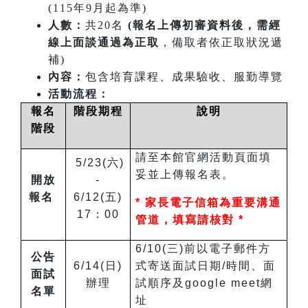
(115年9月起為準)
人數：
共20名
(報名上傳初審資料後，需經
線上面談通過為正取
，備取者依正取狀況遞
補)
內容：
包含培育課程、成果驗收、服勤導覽
活動流程：
報名
階段期程
說明
階段
請至本館官網活動頁面填
5/23(六)
妥並上傳報名表。
開放
-
報名
6/12(五)
*
家長電子信箱為重要溝通
17：00
管道，填寫請核對 *
6/10(三)前以電子郵件方
公告
6/14(日)
式寄送面試日期/時間、面
面試
辦理
試順序及google meet網
名單
址