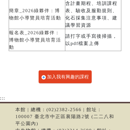
含計畫期程、培訓課程
簡章_2026綠夥伴：博
表、驗收及服勤規則、
物館小導覽員培育活動
化石採集注意事項、建
議學習資源
報名表_2026綠夥伴：
請打字或手寫後掃描，
博物館小導覽員培育活
以pdf檔案上傳
動
加入我有興趣的課程
:::
本館 | 總機：(02)2382-2566 | 館址：
100007 臺北市中正區襄陽路2號 (二二八和
平公園內)