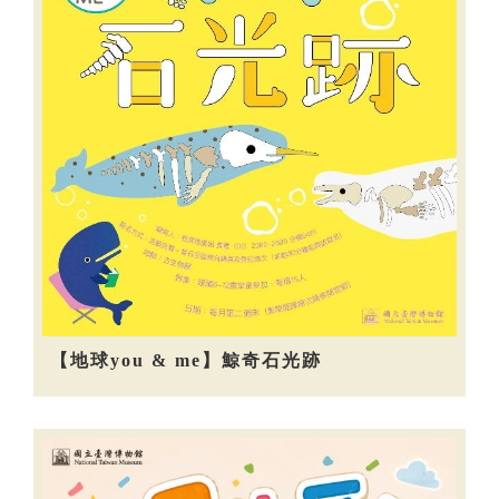
【地球you & me】鯨奇石光跡