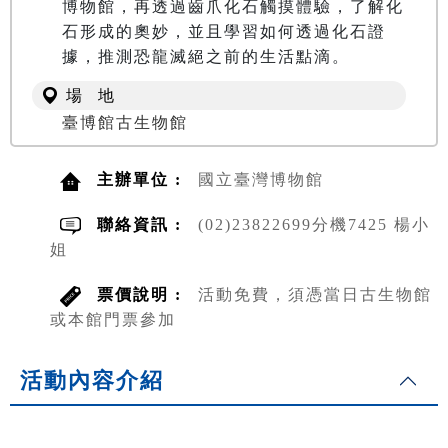
博物館，再透過齒爪化石觸摸體驗，了解化
石形成的奧妙，並且學習如何透過化石證
據，推測恐龍滅絕之前的生活點滴。
場 地
臺博館古生物館
主辦單位 :
國立臺灣博物館
聯絡資訊 :
(02)23822699分機7425 楊小
姐
票價說明 :
活動免費，須憑當日古生物館
或本館門票參加
活動內容介紹