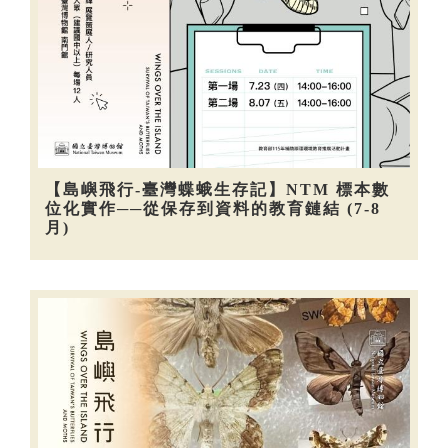
【島嶼飛行-臺灣蝶蛾生存記】NTM 標本數
位化實作──從保存到資料的教育鏈結 (7-8
月)