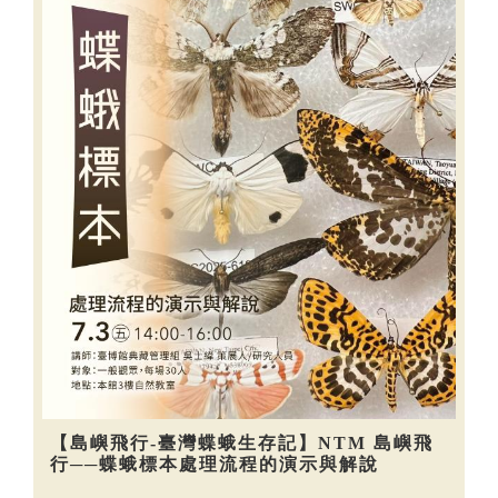
【島嶼飛行-臺灣蝶蛾生存記】NTM 島嶼飛
行──蝶蛾標本處理流程的演示與解說