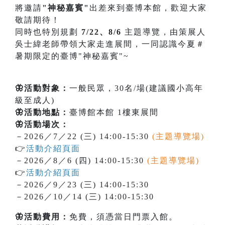
將邀請
"神秘嘉賓"
出差來到臺博本館，歡迎大家
敬請期待！
同時也特別規劃
7/22、8/6
主題導覽，由策展人
吳士緯老師帶領大家走進展間，一同認識今夏＃
暑期限定的臺博"神秘嘉賓"~
🦋活動對象：
一般民眾，30名/場(建議國小高年
級至成人)
🦋活動地點：
臺博館本館 1樓東展間
🦋活動場次：
－2026／7／22 (三) 14:00-15:30
(主題導覽場)
👉
活動介紹頁面
－2026／8／6 (四) 14:00-15:30
(主題導覽場)
👉
活動介紹頁面
－2026／9／23 (三) 14:00-15:30
－2026／10／14 (三) 14:00-15:30
🦋活動費用：
免費，須憑當日門票入館。