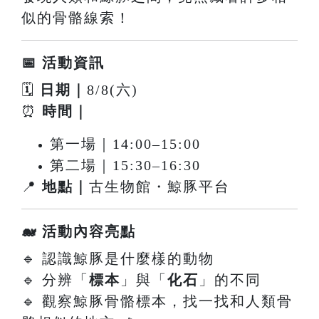
似的骨骼線索！
📅 活動資訊
🗓
日期｜
8/8(六)
⏰
時間｜
第一場｜14:00–15:00
第二場｜15:30–16:30
📍
地點｜
古生物館・鯨豚平台
🐋 活動內容亮點
🔹 認識鯨豚是什麼樣的動物
🔹 分辨「
標本
」與「
化石
」的不同
🔹 觀察鯨豚骨骼標本，找一找和人類骨