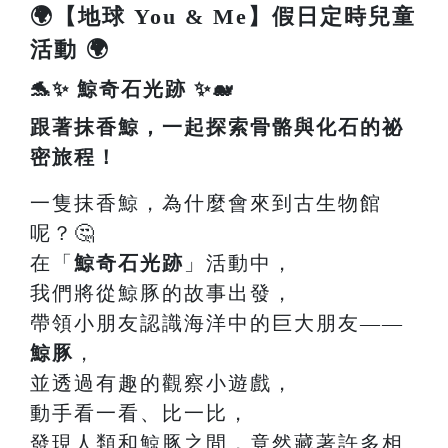
🌍【地球 You & Me】假日定時兒童
活動 🌍
🐬✨ 鯨奇石光跡 ✨🐋
跟著抹香鯨，一起探索骨骼與化石的祕
密旅程！
一隻抹香鯨，為什麼會來到古生物館
呢？🤔
在「
鯨奇石光跡
」活動中，
我們將從鯨豚的故事出發，
帶領小朋友認識海洋中的巨大朋友——
鯨豚
，
並透過有趣的觀察小遊戲，
動手看一看、比一比，
發現人類和鯨豚之間，竟然藏著許多相