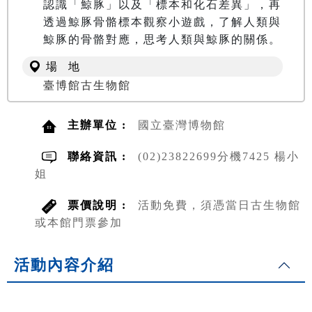
認識「鯨豚」以及「標本和化石差異」，再
透過鯨豚骨骼標本觀察小遊戲，了解人類與
場 地
臺博館古生物館
主辦單位 :
國立臺灣博物館
聯絡資訊 :
(02)23822699分機7425 楊小
姐
票價說明 :
活動免費，須憑當日古生物館
或本館門票參加
活動內容介紹