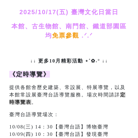
2025/10/17(五) 臺灣文化日當日
本館、古生物館、南門館、鐵道部園區
均
免票參觀
.ᐟ‪‪.ᐟ
↓↓
更多10月精彩活動‎ ⋆˚✿˖°
↓↓
《定時導覽》
提供各館舍歷史建築、常設展、特展導覽，以及
本館常設展臺灣台語導覽服務。場次時間請詳
定
時導覽表
。
臺灣台語導覽場次：
10/08(三) 14
：
30【臺灣台語】博物臺灣
10/09(四) 10
：
30【臺灣台語】發現臺灣