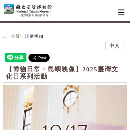
跳到主要內容
網站導覽
:::
首頁
> 活動明細
中文
【博物日常・島嶼映像】2025臺灣文
化日系列活動