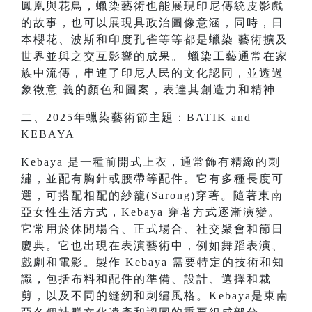
鳳凰與花鳥，蠟染藝術也能展現印尼傳統皮影戲
的故事，也可以展現具政治圖像意涵，同時，日
本櫻花、波斯和印度孔雀等等都是蠟染 藝術擴及
世界並與之交互影響的成果。 蠟染工藝通常在家
族中流傳，串連了印尼人民的文化認同，並透過
象徵意 義的顏色和圖案，表達其創造力和精神
二、2025年蠟染藝術節主題：BATIK and
KEBAYA
Kebaya 是一種前開式上衣，通常飾有精緻的刺
繡，並配有胸針或腰帶等配件。它有多種長度可
選，可搭配相配的紗籠(Sarong)穿著。隨著東南
亞女性生活方式，Kebaya 穿著方式逐漸演變。
它常用於休閒場合、正式場合、社交聚會和節日
慶典。它也出現在表演藝術中，例如舞蹈表演、
戲劇和電影。製作 Kebaya 需要特定的技術和知
識，包括布料和配件的準備、設計、選擇和裁
剪，以及不同的縫紉和刺繡風格。Kebaya是東南