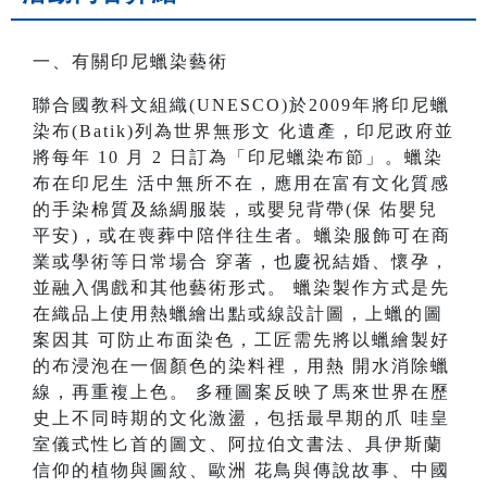
一、有關印尼蠟染藝術
聯合國教科文組織(UNESCO)於2009年將印尼蠟
染布(Batik)列為世界無形文 化遺產，印尼政府並
將每年 10 月 2 日訂為「印尼蠟染布節」。蠟染
布在印尼生 活中無所不在，應用在富有文化質感
的手染棉質及絲綢服裝，或嬰兒背帶(保 佑嬰兒
平安)，或在喪葬中陪伴往生者。蠟染服飾可在商
業或學術等日常場合 穿著，也慶祝結婚、懷孕，
並融入偶戲和其他藝術形式。 蠟染製作方式是先
在織品上使用熱蠟繪出點或線設計圖，上蠟的圖
案因其 可防止布面染色，工匠需先將以蠟繪製好
的布浸泡在一個顏色的染料裡，用熱 開水消除蠟
線，再重複上色。 多種圖案反映了馬來世界在歷
史上不同時期的文化激盪，包括最早期的爪 哇皇
室儀式性匕首的圖文、阿拉伯文書法、具伊斯蘭
信仰的植物與圖紋、歐洲 花鳥與傳說故事、中國