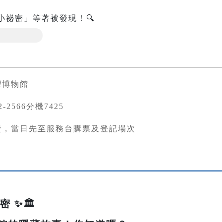
小祕密」等著被發現！🔍
灣博物館
82-2566分機7425
費，當日先至服務台購票及登記場次
 ✨🏛️