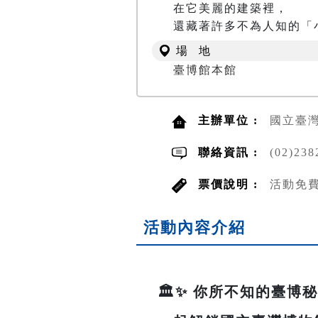
在它美麗的建築裡，

還藏著許多不為人知的「
場 地
臺博館本館
主辦單位 :
國立臺
聯絡資訊 :
(02)23
票價說明 :
活動免
活動內容介紹
🏛️✨ 你所不知的臺博秘密