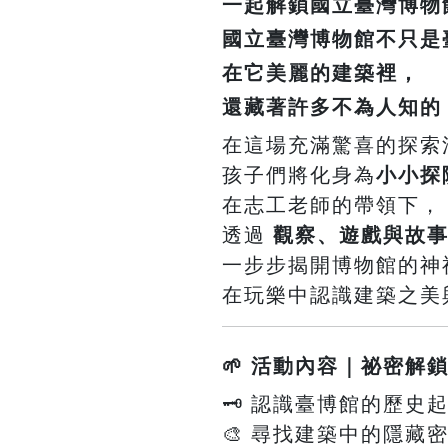
一起解鎖國立臺灣博物
國立臺灣博物館
不只是
在它美麗的建築裡，
還藏著許多不為人知的
在這場充滿驚喜的探索
孩子們將化身為
小小探
在志工老師的帶領下，
透過
觀察、遊戲與故
一步步揭開博物館的神
在玩樂中認識建築之美
🌱 活動內容｜祕密解
🗝️ 認識臺博館的歷
🎨 尋找建築中的隱藏