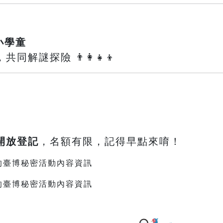
小學童
解謎探險 👨‍👩‍👧‍👦
鐘開放登記
，名額有限，記得早點來唷！