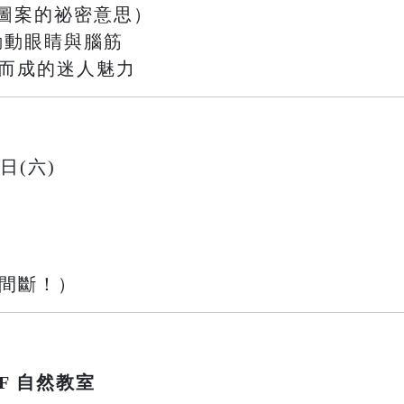
圖案的祕密意思）
戰，動動眼睛與腦筋
織而成的迷人魅力
9日(六)
不間斷！）
F 自然教室