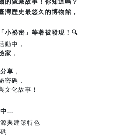
館的隱藏故事！你知道嗎？
臺灣歷史最悠久的博物館，
「小祕密」等著被發現！🔍
活動中，
險家
，
事分享
，
祕密碼，
與文化故事！
鎖中…
史起源與建築特色
密碼