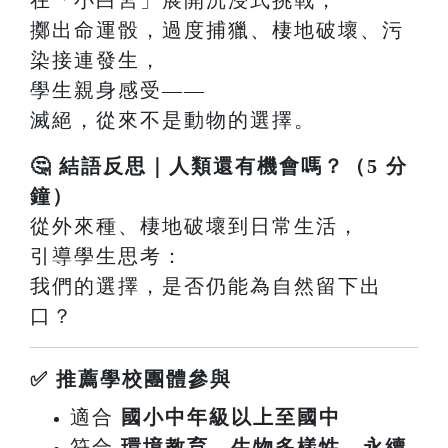
擲出命運骰，過度捕獵、棲地破壞、污
染接連發生，
學生親身感受——
滅絕，從來不是動物的選擇。
🤔 結語反思｜人類還有機會嗎？（5 分
鐘）
從外來種、棲地破壞到日常生活，
引導學生思考：
我們的選擇，是否仍能為自然留下出
口？
✅ 推薦學校團體參與
適合
國小中年級以上至國中
符合
環境教育、生物多樣性、永續