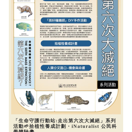
「生命守護行動站:走出第六次大滅絕」系列
活動🌱拾植性養成計劃・iNaturalist 公民科
學體驗🌍