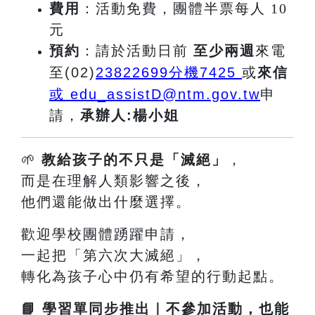
費用
：活動免費，團體半票每人 10
元
預約
：請於活動日前
至少兩週
來電
至(02)
23822699
分機7425
或
來信
或 edu_assistD@ntm.gov.tw
申
請
，
承辦人:楊小姐
🌱
教給孩子的不只是「滅絕」
，
而是在理解人類影響之後，
他們還能做出什麼選擇。
歡迎學校團體踴躍申請，
一起把「第六次大滅絕」，
轉化為孩子心中仍有希望的行動起點。
📘
學習單同步推出｜不參加活動，也能