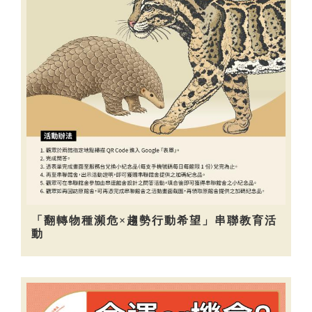
「翻轉物種瀕危×趨勢行動希望」串聯教育活
動