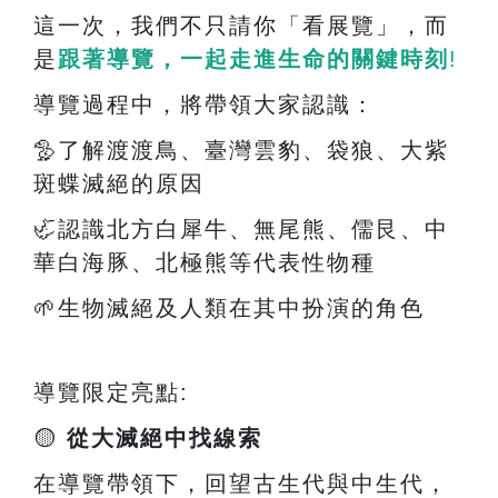
這一次，我們不只請你「看展覽」，而
是
跟著導覽，一起走進生命的關鍵時刻
!
導覽過程中，將帶領大家認識：
🦤
了解渡渡鳥、臺灣雲豹、袋狼、大紫
斑蝶滅絕的原因
🦏
認識北方白犀牛、無尾熊、儒艮、中
華白海豚、北極熊等代表性物種
🌱
生物滅絕及人類在其中扮演的角色
導覽限定亮點
:
🟡
從大滅絕中找線索
在導覽帶領下，回望古生代與中生代，