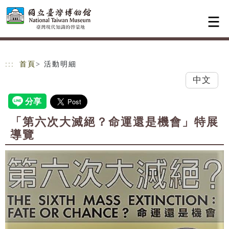
跳到主要內容
網站導覽
:::
首頁
> 活動明細
中文
「第六次大滅絕？命運還是機會」特展
導覽