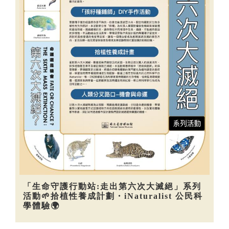
「生命守護行動站:走出第六次大滅絕」系列
活動🌱拾植性養成計劃・iNaturalist 公民科
學體驗🌍