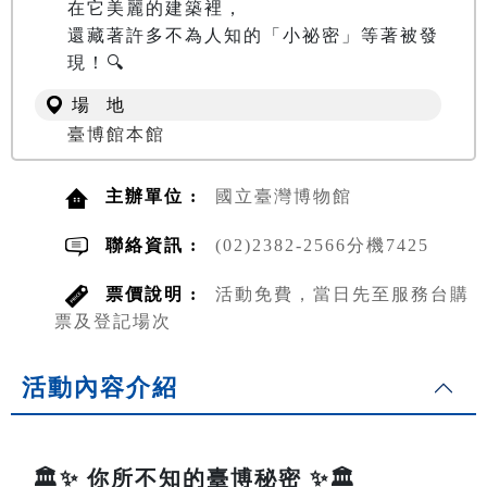
在它美麗的建築裡，

還藏著許多不為人知的「小祕密」等著被發
現！🔍
場 地
臺博館本館
主辦單位 :
國立臺灣博物館
聯絡資訊 :
(02)2382-2566分機7425
票價說明 :
活動免費，當日先至服務台購
票及登記場次
活動內容介紹
🏛️✨ 你所不知的臺博秘密 ✨🏛️