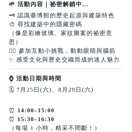
🌱 活動內容｜祕密解鎖中…
🗝️ 認識臺博館的歷史起源與建築特色
🎨 尋找建築中的隱藏密碼
（像是彩繪玻璃、家紋圖案的祕密意
思）
🕵️‍♀️ 參加互動小挑戰，動動眼睛與腦筋
✨ 感受文化與歷史交織而成的迷人魅力
⌚ 活動日期與時間
🗓 7月25日(六)、8月29日(六)
⏰
14:00–15:00
⏰
15:30–16:30
（每場 1 小時，精采不間斷！）