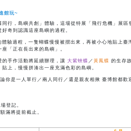
！
進館玩~
蝶同行，島嶼共創」體驗，這場從特展「飛行危機」展區
從好奇到認識這座島嶼的過程。
的體驗過程，一隻蝴蝶慢慢被摺出來，再被小心地貼上臺
一座「正在長出來的島嶼」。
愛的手作活動將延續辦理，讓
大紫蛺蝶
／
黃鳳蝶
的生存
、貼上，慢慢拼湊出一座充滿色彩的島嶼。
不論你是一人單行／兩人同行／還是親友相揪 臺博館都
現場登記。
早額滿將提前截止。