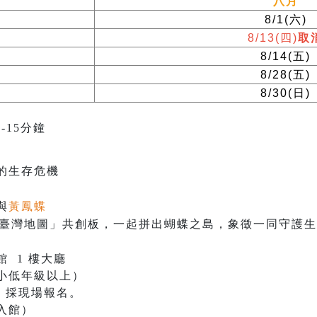
八月
8/1(
六
)
8/13(
四
)
取
8/14(
五
)
8/28(
五
)
8/30(
日
)
-15分鐘
的生存危機
與
黃鳳蝶
在「臺灣地圖」共創板，一起拼出蝴蝶之島，象徵一同守護
 1 樓大廳
小低年級以上）
，採現場報名。
入館）