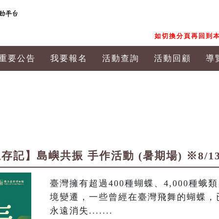
如切換分頁再回到本
重要公告
我要報名
活動查詢
活動回顧
導
記】島嶼共振 手作活動 (暑期場) ※8/1
臺灣擁有超過400種蝴蝶、4,000種
境變遷，一些曾經在臺灣飛舞的蝴蝶，
永遠消失.......