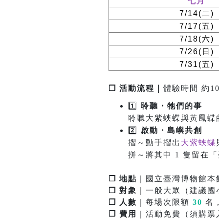
七月
7/14(
二
)
7/17(
五
)
7/18(
六
)
7/26(
日
)
7/31(
五
)
❐ 活動流程｜
體驗時間 約10
1️⃣
聆聽・牠們的事
聆聽大紫蛺蝶與黃鳳蝶
2️⃣
啟
動
・
島嶼共創
摺～動手摺出
大紫蛺蝶
拼～將其中 1 隻留
❐ 地點
｜國立臺灣博物館本館
❐ 對象
｜一般大眾（建議國
❐ 人數
｜每場次限額
30
名
❐ 費用
｜活動免費（須購票