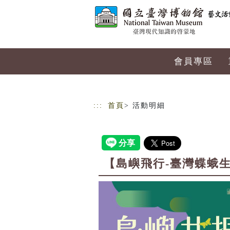
跳到主要內容
網站導覽
會員專區
:::
首頁
> 活動明細
【島嶼飛行-臺灣蝶蛾生存