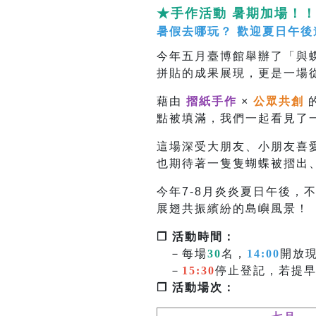
★手作活動 暑期加場！
暑假去哪玩？ 歡迎夏日午後
今年五月臺博館舉辦了「與
拼貼的成果展現，更是一場
藉由
摺紙手作
×
公眾共創
點被填滿，我們一起看見了
這場深受大朋友、小朋友喜
也
期待著一隻隻蝴蝶被摺出
今年7-8月炎炎夏日午後，
展翅共振繽紛的島嶼風景！
❐ 活動時間：
－每場
30
名，
14:00
開放
－
15:30
停止登記，若提
❐ 活動場次：