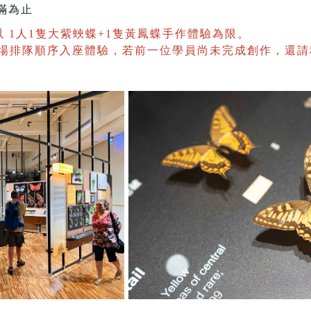
滿為止
，以 1人1隻大紫蛺蝶+1隻黃鳳蝶手作體驗為限。
現場排隊順序入座體驗，若前一位學員尚未完成創作，還請