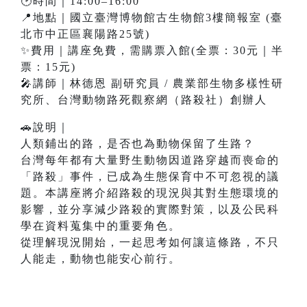
🕑時間｜14:00–16:00
📍地點｜國立臺灣博物館古生物館3樓簡報室 (臺
北市中正區襄陽路25號)
✨費用｜講座免費，需購票入館(全票：30元｜半
票：15元)
🎤講師｜林德恩 副研究員 / 農業部生物多樣性研
究所、台灣動物路死觀察網（路殺社）創辦人
🚗說明｜
人類鋪出的路，是否也為動物保留了生路？
台灣每年都有大量野生動物因道路穿越而喪命的
「路殺」事件，已成為生態保育中不可忽視的議
題。本講座將介紹路殺的現況與其對生態環境的
影響，並分享減少路殺的實際對策，以及公民科
學在資料蒐集中的重要角色。
從理解現況開始，一起思考如何讓這條路，不只
人能走，動物也能安心前行。