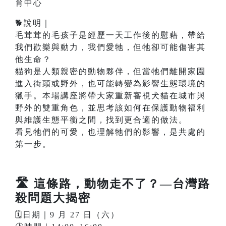
育中心
🐕說明｜
毛茸茸的毛孩子是經歷一天工作後的慰藉，帶給
我們歡樂與動力，我們愛牠，但牠卻可能傷害其
他生命？
貓狗是人類親密的動物夥伴，但當牠們離開家園
進入街頭或野外，也可能轉變為影響生態環境的
獵手。本場講座將帶大家重新審視犬貓在城市與
野外的雙重角色，並思考該如何在保護動物福利
與維護生態平衡之間，找到更合適的做法。
看見牠們的可愛，也理解牠們的影響，是共處的
第一步。
🛣️
這條路，動物走不了？—台灣路
殺問題大揭密
🗓️日期｜9 月 27 日（六）