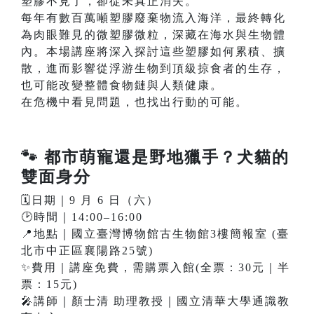
塑膠不見了，卻從未真正消失。
每年有數百萬噸塑膠廢棄物流入海洋，最終轉化
為肉眼難見的微塑膠微粒，深藏在海水與生物體
內。本場講座將深入探討這些塑膠如何累積、擴
散，進而影響從浮游生物到頂級掠食者的生存，
也可能改變整體食物鏈與人類健康。
在危機中看見問題，也找出行動的可能。
🐾
都市萌寵還是野地獵手？犬貓的
雙面身分
🗓️日期｜9 月 6 日（六）
🕑時間｜14:00–16:00
📍地點｜國立臺灣博物館古生物館3樓簡報室 (臺
北市中正區襄陽路25號)
✨費用｜講座免費，需購票入館(全票：30元｜半
票：15元)
🎤講師｜顏士清 助理教授｜國立清華大學通識教