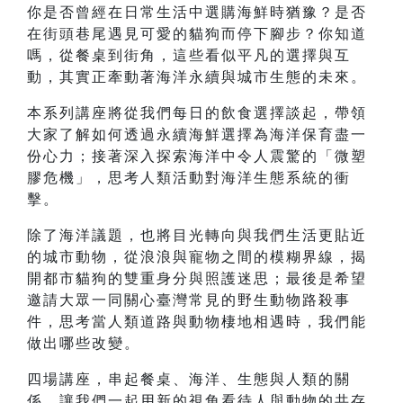
你是否曾經在日常生活中選購海鮮時猶豫？是否
在街頭巷尾遇見可愛的貓狗而停下腳步？你知道
嗎，從餐桌到街角，這些看似平凡的選擇與互
動，其實正牽動著海洋永續與城市生態的未來。
本系列講座將從我們每日的飲食選擇談起，帶領
大家了解如何透過永續海鮮選擇為海洋保育盡一
份心力；接著深入探索海洋中令人震驚的「微塑
膠危機」，思考人類活動對海洋生態系統的衝
擊。
除了海洋議題，也將目光轉向與我們生活更貼近
的城市動物，從浪浪與寵物之間的模糊界線，揭
開都市貓狗的雙重身分與照護迷思；最後是希望
邀請大眾一同關心臺灣常見的野生動物路殺事
件，思考當人類道路與動物棲地相遇時，我們能
做出哪些改變。
四場講座，串起餐桌、海洋、生態與人類的關
係，讓我們一起用新的視角看待人與動物的共存