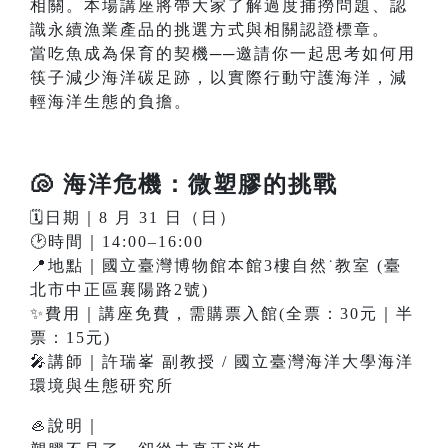
相關。本場講座將帶大家了解過度捕撈問題、認
識永續漁業產品的挑選方式與相關認證標章。
當吃魚成為保育的契機──邀請你一起思考如何用
筷子減少海洋碳足跡，以實際行動守護海洋，減
輕海洋生態的負擔。
🐚 海洋危機：微塑膠的挑戰
🗓️日期｜8 月 31 日（日）
🕑時間｜14:00–16:00
📍地點｜國立臺灣博物館本館3樓自然˙教室 (臺
北市中正區襄陽路2號)
✨費用｜講座免費，需購票入館(全票：30元｜半
票：15元)
🎤講師｜許瑞峯 副教授 / 國立臺灣海洋大學海洋
環境與生態研究所
🦪說明｜