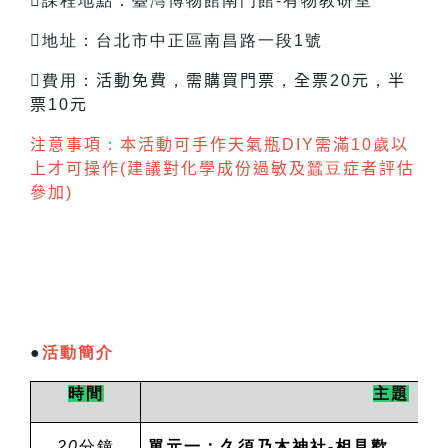
課程地點：臺灣博物館南門館-有物教研室
地址：台北市中正區南昌路一段1號
費用：
活動免費
，
需購買門票
，
全票
20
元
，
半
票
10
元
注意事項
：
本活動可手作天氣瓶
DIY
需滿
10
歲
以
上才可操作
(
建議對化學成份過敏及
蠶豆
症者評估
參加
)
●
活動簡介
時間
主題
20
分鐘
單元一：久須乃木神社-相見歡