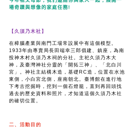
今年祖父母節
，
我們邀請你與家人一起
，
展開一
場奇蹟與想像的家
庭
任務
!
【久須乃木社】
在樟腦產業與南門工場常設展中有這個模型。
1933年由專賣局長田端幸三郎倡建、鎮座，為南
投神木村久須乃木祠的分社。主祀久須乃木大
神，及臺灣神社分靈的「開拓三神」、「北白川
宮」。神社主結構木造，基礎RC造，位置在水池
東側，小白宮北側，座南朝北。臺博館在進行地
下考古挖掘時，挖到一個石燈籠，直到再回頭找
過去的歷史資料和照片，才知道這個久須乃木社
的確切位置。
二、活動目的