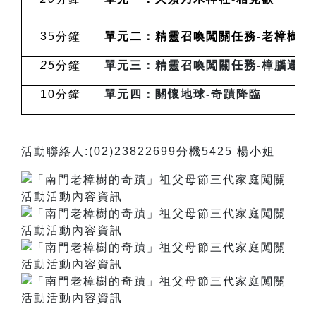
35
分鐘
單元二：精靈召喚闖關任務-老樟樹與
25
分鐘
單元三：精靈召喚闖
關任務
-
樟腦運用
10
分鐘
單元四：關懷地球-奇蹟降臨
活動聯絡人:(02)23822699分機5425 楊小姐