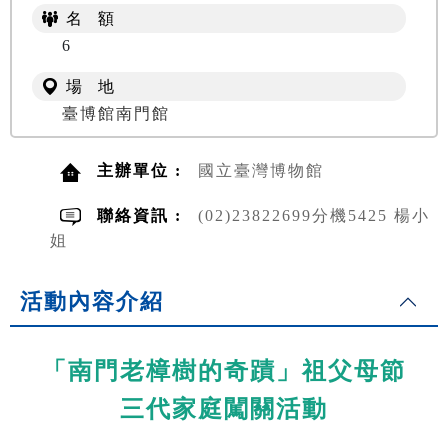
名 額
6
場 地
臺博館南門館
主辦單位 :
國立臺灣博物館
聯絡資訊 :
(02)23822699分機5425 楊小
姐
活動內容介紹
「南門老樟樹的奇蹟」祖父母節
三代家庭闖關活動