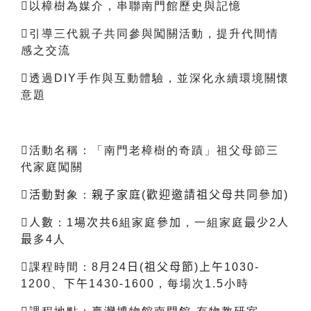
以樟樹為媒介，串聯南門館歷史與記憶
引導三代親子共同參與闖關活動，提升代間情
感之交流
透過DIY手作與互動體驗，並深化永續環境關懷
意題
活動名稱：「南門老樟樹的奇蹟」祖父母節三
代家庭闖關

活動對
象：
親子家庭(歡迎邀請祖父母共同參加)
人數
：1
場次共
6
組家庭
參加
，一組家庭
最少
2
人
最
多4人
課程時間：8
月
24
日
(
祖父母節
)
上午
1030-
1200
、
下午
1430-1600，每場次1.5小時