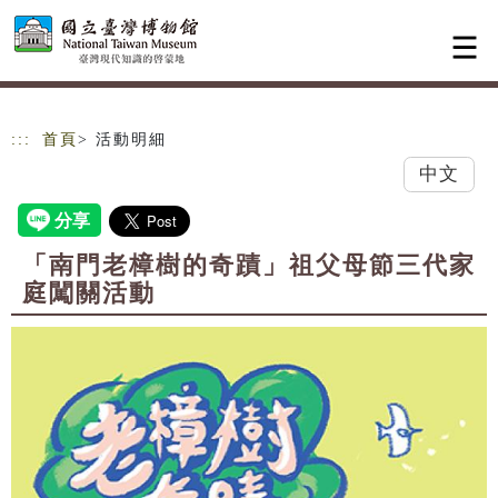
跳到主要內容
網站導覽
:::
首頁
> 活動明細
中文
「南門老樟樹的奇蹟」祖父母節三代家
庭闖關活動