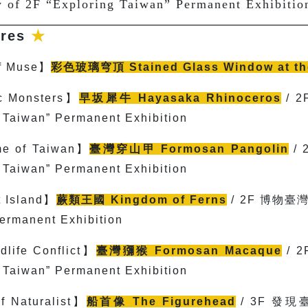
of 2F “Exploring Taiwan” Permanent Exhibitio
ures
★
f Muse
】
彩色玻璃穹頂
Stained Glass Window at th
c Monsters
】
早坂犀牛
Hayasaka Rhinoceros
/ 2
g Taiwan” Permanent Exhibition
e of Taiwan】
臺灣穿山甲
Formosan Pangolin
/ 
g Taiwan” Permanent Exhibition
 Island
】
蕨類王國
Kingdom of Ferns
/ 2F
博物臺灣自然
ermanent Exhibition
life Conflict
】
臺灣獼猴
Formosan Macaque
/ 
g Taiwan” Permanent Exhibition
f Naturalist
】
船首像
The Figurehead
/ 3F
發現臺灣