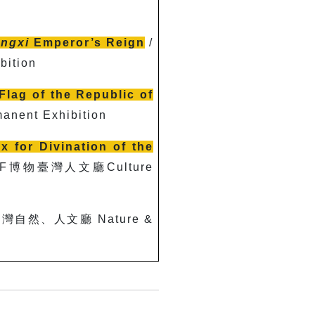
ngxi
Emperor’s Reign
/
bition
Flag of the Republic of
anent Exhibition
r Divination of the
F
博物臺灣人文廳Culture
灣自然、人文廳 Nature &