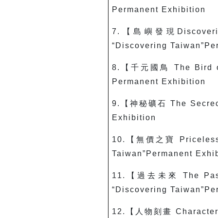
Permanent Exhibition
7.
【島嶼發現
Discover
“Discovering Taiwan”Pe
8.
【千元國鳥
The Bird
Permanent Exhibition
9.
【神秘礦石
The Secre
Exhibition
10.
【無價之寶
Priceles
Taiwan”Permanent Exhib
11.
【過去未來 The Past 
“Discovering Taiwan”Pe
12.
【人物刻畫
Characte