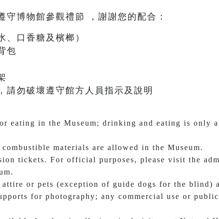
遵守博物館參觀禮節 ，謝謝您的配合：
水、口香糖及檳榔）
背包
架
，請勿破壞遵守館方人員指示及說明
r eating in the Museum; drinking and eating is only a
 combustible materials are allowed in the Museum.
ion tickets. For official purposes, please visit the adm
eum.
attire or pets (exception of guide dogs for the blind) 
pports for photography; any commercial use or publica