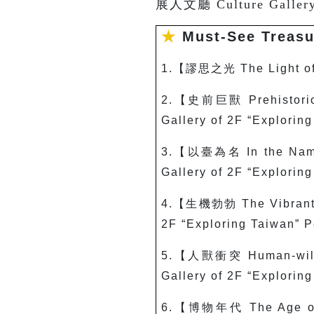
展人文廳 Culture Gallery 
★
Must-See Treas
1.
【謬思之光
The Light o
2.
【史前巨獸
Prehistori
Gallery of 2F “Explorin
3.
【以臺為名 In the Nam
Gallery of 2F “Explorin
4.
【生機勃勃
The Vibrant
2F “Exploring Taiwan” P
5.
【人獸衝突
Human-wild
Gallery of 2F “Explorin
6.
【博物年代
The Age o