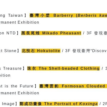
ing Taiwan
】
臺灣小檗
Barberry (
Berberis ka
rmanent Exhibition
 on NTD
】
黑長尾雉
Mikado Pheasant
/ 3F
發現臺灣
ct Stone
】
北投石
Hokutolite
/ 3F
發現臺灣“Discover
s Treasure
】
珠衣
The Shell-beaded Clothing
/ 
ition
is the Future】
臺灣雲豹
Formosan Clouded
rmanent Exhibition
r Image
】
鄭成功畫像
The Portrait of
Koxinga
/ 