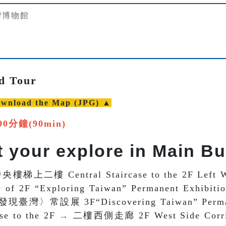
灣博物館
d Tour
ad the Map (JPG) ▲
90分鐘(90min)
t your explore in Main Bu
央樓梯上二樓 Central Staircase to the 2F Left 
 of 2F “Exploring Taiwan” Permanent Exh
現臺灣〉常設展 3F“Discovering Taiwan” Perman
e to the 2F
→
二樓西側走廊 2F West Side Corr