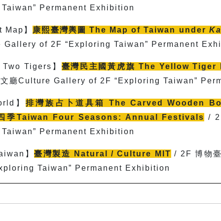
g Taiwan” Permanent Exhibition
t Map】
康熙臺灣輿圖
The Map of Taiwan under
Ka
lery of 2F “Exploring Taiwan” Permanent Exhi
 Two Tigers
】
臺灣民主國黃虎旗
The Yellow Tiger 
ulture Gallery of 2F “Exploring Taiwan” Perm
orld
】
排灣族占卜道具箱 The Carved Wooden Box fo
四季
Taiwan Four Seasons: Annual Festivals
/ 2
g Taiwan” Permanent Exhibition
aiwan】
臺灣製造
Natural / Culture MIT
/ 2F
博物臺
Exploring Taiwan” Permanent Exhibition