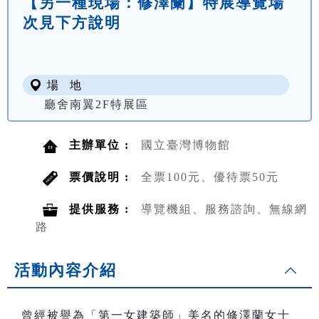
【另一種現場：修澤蘭】特展導覽場
次見下方說明
場 地
廳舍南翼2F特展區
主辦單位 :
國立臺灣博物館
票價說明 :
全票100元、優待票50元
提供服務 :
導覽機組、服務諮詢、無線網
路
活動內容介紹
曾經被譽為「第一女建築師」美名的修澤蘭女士