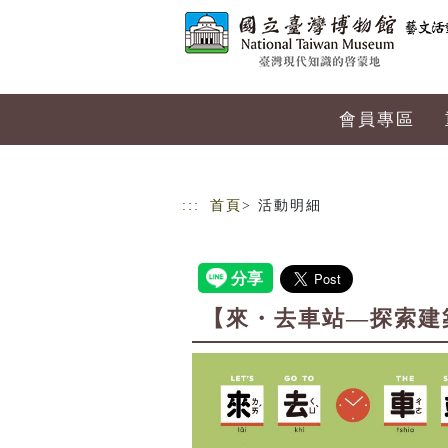
跳到主要內容
網站導覽
會員專區
:::
首頁
> 活動明細
【來・去車站—探索建