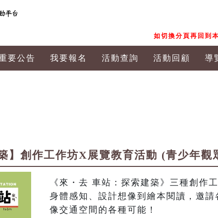
如切換分頁再回到本
重要公告
我要報名
活動查詢
活動回顧
導
築】創作工作坊X展覽教育活動 (青少年觀
《來・去 車站：探索建築》三種創作
身體感知、設計想像到繪本閱讀，邀請
像交通空間的各種可能！
