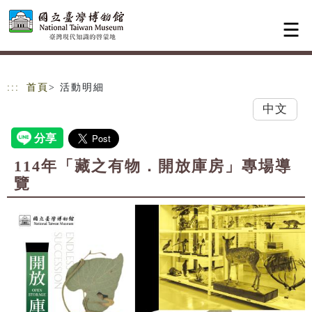
跳到主要內容
網站導覽
:::
首頁
> 活動明細
中文
114年「藏之有物．開放庫房」專場導
覽