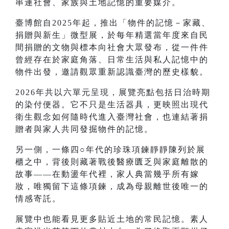
串連社會、家族與土地記憶的重要媒介。
臺博館自2025年起，推出「物件的記憶－家藏、
捐贈與新生」微型展，於每年精選當年度來自民
間捐贈的文物與標本向社會大眾發布，從一件件
曾經存在於家庭角落、日常生活與私人記憶中的
物件出發，邀請觀眾重新認識臺灣的歷史樣貌。
2026年共以六單元呈現，展覽亮點包括日治時期
的染付便器。它不只是生活器具，更映照出現代
衛生觀念如何隨時代進入臺灣社會，也連結著捐
贈者與家人共同發掘物件的記憶。
另一側，一條四○年代的珍珠項鍊靜靜陳列於展
櫃之中，背後則藏著戰後醫療匱乏與家庭離散的
故事——在動盪年代裡，家人典當幾乎所有嫁
妝，唯獨留下這條項鍊，成為母親離世後唯一的
情感寄託。
展覽中也能看見更多貼近土地的常民記憶。素人