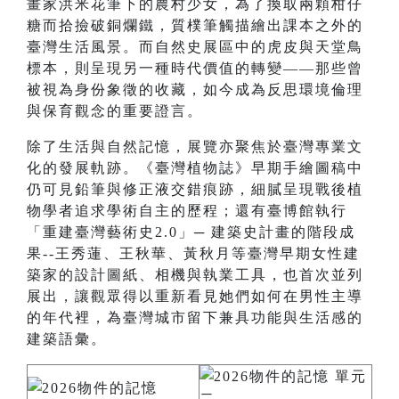
畫家洪米花筆下的農村少女，為了換取兩顆柑仔
糖而拾撿破銅爛鐵，質樸筆觸描繪出課本之外的
臺灣生活風景。而自然史展區中的虎皮與天堂鳥
標本，則呈現另一種時代價值的轉變——那些曾
被視為身份象徵的收藏，如今成為反思環境倫理
與保育觀念的重要證言。
除了生活與自然記憶，展覽亦聚焦於臺灣專業文
化的發展軌跡。《臺灣植物誌》早期手繪圖稿中
仍可見鉛筆與修正液交錯痕跡，細膩呈現戰後植
物學者追求學術自主的歷程；還有臺博館執行
「重建臺灣藝術史2.0」─ 建築史計畫的階段成
果--王秀蓮、王秋華、黃秋月等臺灣早期女性建
築家的設計圖紙、相機與執業工具，也首次並列
展出，讓觀眾得以重新看見她們如何在男性主導
的年代裡，為臺灣城市留下兼具功能與生活感的
建築語彙。