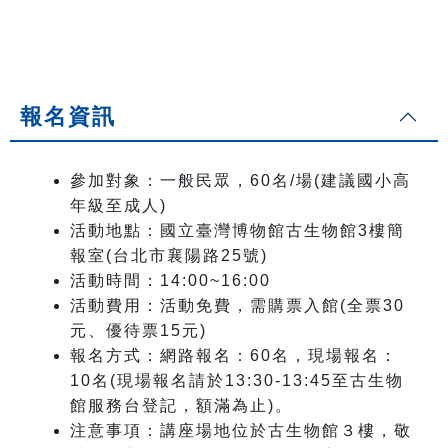
報名資訊
參加對象：一般民眾，
60
名
/
場(建議國小高
年級至成人)
活動地點：國立臺灣博物館古生物館
3
樓簡
報室
(
台北市襄陽路
25
號
)
活動時間：
14:00~16:00
活動費用：活動免費，需購票入館
(
全票
30
元、優待票
15
元
)
報名方式：網路報名：
60
名，現場報名：
10名(現場報名請於13:30-13:45至古生物
館服務台登記，額滿為止)。
注意事項：講座場地位於古生物館３樓，敬