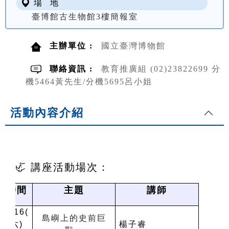
場 地
臺博館古生物館3樓簡報室
主辦單位 :
國立臺灣博物館
聯絡資訊 :
教育推廣組 (02)23822699 分
機5464黃先生/分機5695呂小姐
活動內容介紹
🦏 講座活動場次：
時間
主題
講師
8/16(
島嶼上的史前巨
六
)
楊子睿