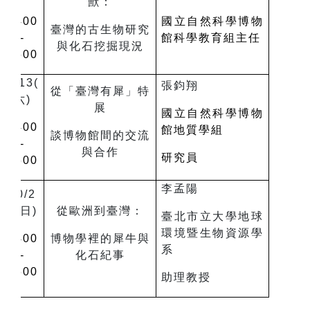
獸：
1400
國立自然科學博物
臺灣的古生物研究
-
館
科學教育組主任
與化石挖掘現況
1600
9/13(
張鈞翔
從「臺灣有犀」特
六
)
展
國立自然科學博物
1400
館地質學組
談博物館間的交流
-
與合作
研究員
1600
李孟陽
10/2
6(
日
)
從歐洲到臺灣：
臺北市立大學地球
環境暨生物資源學
1400
博物學裡的犀牛與
系
-
化石紀事
1600
助理教授