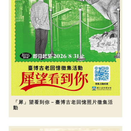
「犀」望看到你－臺博古老回憶照片徵集活
動