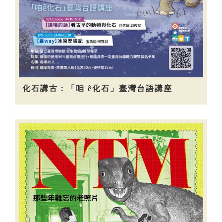
化石講古：「咱 ê化石」臺灣台語講座