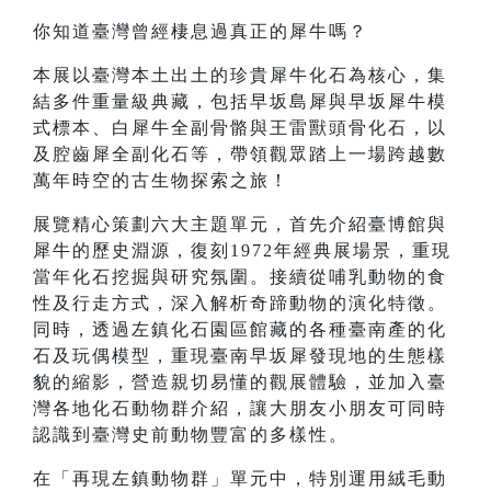
你知道臺灣曾經棲息過真正的犀牛嗎？
本展以臺灣本土出土的珍貴犀牛化石為核心，集
結多件重量級典藏，包括早坂島犀與早坂犀牛模
式標本、白犀牛全副骨骼與王雷獸頭骨化石，以
及腔齒犀全副化石等，帶領觀眾踏上一場跨越數
萬年時空的古生物探索之旅！
展覽精心策劃六大主題單元，首先介紹臺博館與
犀牛的歷史淵源，復刻1972年經典展場景，重現
當年化石挖掘與研究氛圍。接續從哺乳動物的食
性及行走方式，深入解析奇蹄動物的演化特徵。
同時，透過左鎮化石園區館藏的各種臺南產的化
石及玩偶模型，重現臺南早坂犀發現地的生態樣
貌的縮影，營造親切易懂的觀展體驗，並加入臺
灣各地化石動物群介紹，讓大朋友小朋友可同時
認識到臺灣史前動物豐富的多樣性。
在「再現左鎮動物群」單元中，特別運用絨毛動