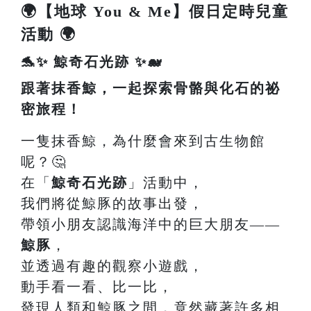
🌍【地球 You & Me】假日定時兒童
活動 🌍
🐬✨ 鯨奇石光跡 ✨🐋
跟著抹香鯨，一起探索骨骼與化石的祕
密旅程！
一隻抹香鯨，為什麼會來到古生物館
呢？🤔
在「
鯨奇石光跡
」活動中，
我們將從鯨豚的故事出發，
帶領小朋友認識海洋中的巨大朋友——
鯨豚
，
並透過有趣的觀察小遊戲，
動手看一看、比一比，
發現人類和鯨豚之間，竟然藏著許多相