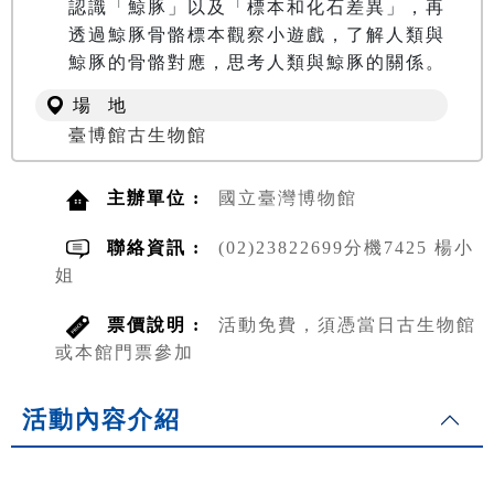
認識「鯨豚」以及「標本和化石差異」，再
透過鯨豚骨骼標本觀察小遊戲，了解人類與
場 地
臺博館古生物館
主辦單位 :
國立臺灣博物館
聯絡資訊 :
(02)23822699分機7425 楊小
姐
票價說明 :
活動免費，須憑當日古生物館
或本館門票參加
活動內容介紹