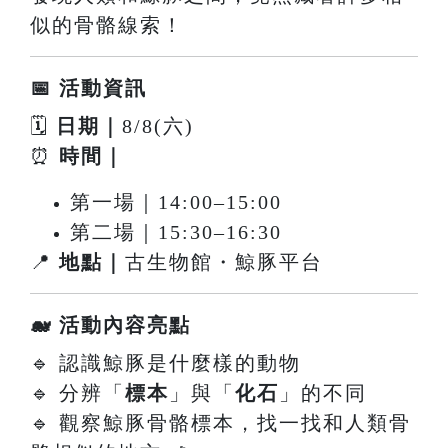
似的骨骼線索！
📅 活動資訊
🗓
日期｜
8/8(六)
⏰
時間｜
第一場｜14:00–15:00
第二場｜15:30–16:30
📍
地點｜
古生物館・鯨豚平台
🐋 活動內容亮點
🔹 認識鯨豚是什麼樣的動物
🔹 分辨「
標本
」與「
化石
」的不同
🔹 觀察鯨豚骨骼標本，找一找和人類骨