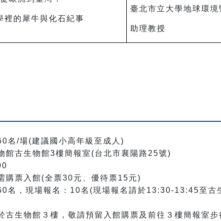
臺北市立大學地球環境
學裡的犀牛與化石紀事
助理教授
60
名
/
場(建議國小高年級至成人)
物館古生物館
3
樓簡報室
(
台北市襄陽路
25
號
)
00
需購票入館
(
全票
30
元、優待票
15
元
)
60
名，現場報名：10名(現場報名請於13:30-13:45
於古生物館３樓，敬請預留入館購票及前往３樓簡報室步