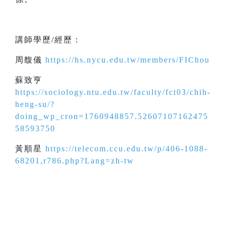
講師學歷/經歷：
周馥儀
https://hs.nycu.edu.tw/members/FIChou
蘇致亨
https://sociology.ntu.edu.tw/faculty/fct03/chih-
heng-su/?
doing_wp_cron=1760948857.52607107162475
58593750
黃順星
https://telecom.ccu.edu.tw/p/406-1088-
68201,r786.php?Lang=zh-tw