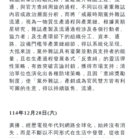
通，與官方查緝周旋的過程。不同以往著重雜誌
內容或政治層面分析，而將「戒嚴時期黨外雜誌
流通」視為一物質生產過程與產業鏈。根據黃順
星研究，雜誌產製及流通過程涉及各個行動者、
協力者；及生產環節下的組織分工、資本、通
路、設備門檻等產業鏈細節，得以系統化呈現。
大抵來說，黨外雜誌具有凝聚並動員支持者的能
量，且在生產過程發展各式「反查緝」的靈活彈
性策略，有效突破言論封鎖，獲得市場支持；清
治單位也演化出各種防堵策略，且因「查緝獎勵
制度」使「黨外雜誌」產銷成為官民雙方皆有利
可圖的生意，得以持續販售、流通。
114年12月20日(六)
廣播，經歷電視年代到網路全球化，始終沒有消
失，而是不斷以不同形式在生活中發聲。從收音