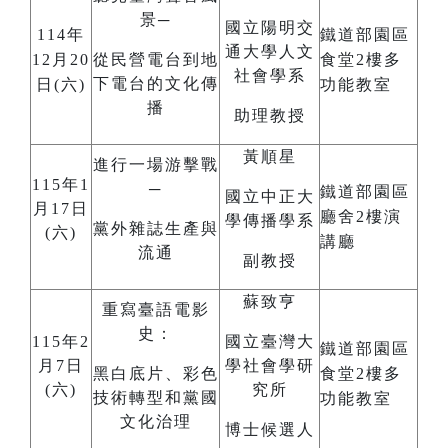
景─
國立陽明交
114年
鐵道部園區
通大學人文
12月20
從民營電台到地
食堂2樓多
社會學系
下電台的文化傳
日(六)
功能教室
播
助理教授
黃順星
進行一場游擊戰
115年1
─
鐵道部園區
國立中正大
月17日
廳舍2樓演
學傳播學系
黨外雜誌生產與
(六)
講廳
流通
副教授
蘇致亨
重寫臺語電影
史：
115年2
國立臺灣大
鐵道部園區
月7日
學社會學研
黑白底片、彩色
食堂2樓多
(六)
究所
技術轉型和黨國
功能教室
文化治理
博士候選人