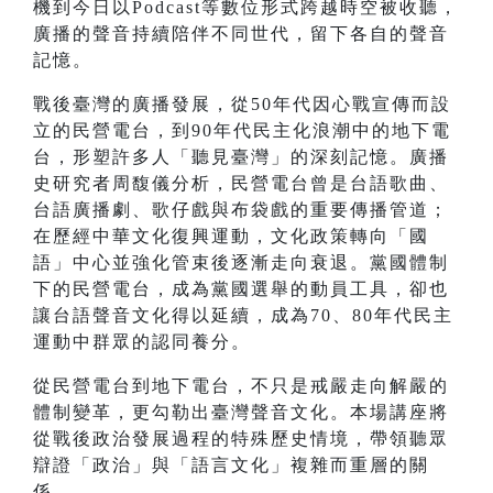
機到今日以Podcast等數位形式跨越時空被收聽，
廣播的聲音持續陪伴不同世代，留下各自的聲音
記憶。
戰後臺灣的廣播發展，從50年代因心戰宣傳而設
立的民營電台，到90年代民主化浪潮中的地下電
台，形塑許多人「聽見臺灣」的深刻記憶。廣播
史研究者周馥儀分析，民營電台曾是台語歌曲、
台語廣播劇、歌仔戲與布袋戲的重要傳播管道；
在歷經中華文化復興運動，文化政策轉向「國
語」中心並強化管束後逐漸走向衰退。黨國體制
下的民營電台，成為黨國選舉的動員工具，卻也
讓台語聲音文化得以延續，成為70、80年代民主
運動中群眾的認同養分。
從民營電台到地下電台，不只是戒嚴走向解嚴的
體制變革，更勾勒出臺灣聲音文化。本場講座將
從戰後政治發展過程的特殊歷史情境，帶領聽眾
辯證「政治」與「語言文化」複雜而重層的關
係。