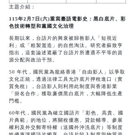
主題介紹：
115年2月7日(六)重寫臺語電影史：黑白底片、彩
色技術轉型和黨國文化治理
長期以來，台語片的興衰被歸咎影人「短視近
利」或「粗製濫造」的自然淘汰。研究者蘇致亨
指出，這套論述遮蔽了台語片所遭遇不平等的資
源分配與政治干預。
50 年代，國民黨為籠絡香港「自由影人」以爭取
文化正統，透過法律工具允許底片押稅進口（實
質免稅），台語影人則利用此制度與香港影業
「掛名合作」獲取廉價黑白底片，大幅降低生產
門檻。
60年代，國民黨為確立國語片「彩色、高貴、國
片典範」的地位，將關稅優惠、貸款輔導、參展
權利及外交郵寄特權（送國外沖洗底片）等制度
性優惠讓國語片獨享，台語片陷入制度與物質資