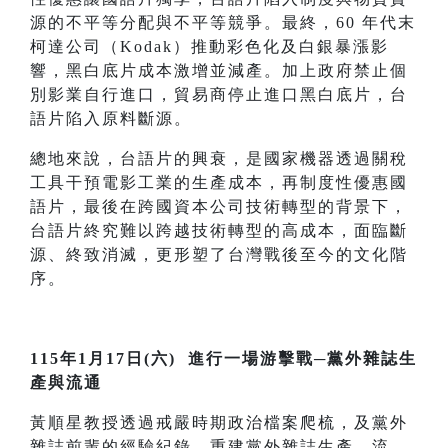
源的不平等分配與不平等競爭。最終，60 年代末
柯達公司（Kodak）推動彩色化及白銀暴漲影
響，黑白底片成本激增並減產。加上政府禁止個
別影業自行進口，貿易商停止進口黑白底片，台
語片陷入原料斷源。
總地來說，台語片的興衰，是國家機器透過關稅
工具干預電影工業的生產成本，再制度性優惠國
語片，最後在跨國資本公司技術轉型的背景下，
台語片終究難以跨越技術轉型的高成本，面臨斷
源、終致消滅，更形塑了台灣戰後至今的文化階
序。
115年1月17日(六) 進行一場游擊戰─黨外雜誌生
產與流通
黃順星教授透過戒嚴時期政治檔案爬梳，及黨外
雜誌前輩的經驗紀錄，重建黨外雜誌生產、流