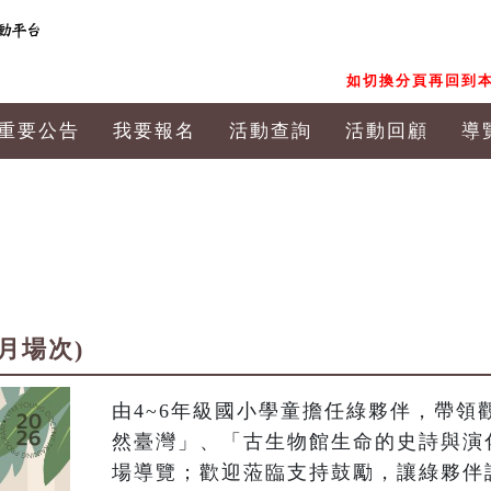
如切換分頁再回到本
重要公告
我要報名
活動查詢
活動回顧
導
8月場次)
由4~6年級國小學童擔任綠夥伴，帶領
然臺灣」、「古生物館生命的史詩與演
場導覽；歡迎蒞臨支持鼓勵，讓綠夥伴