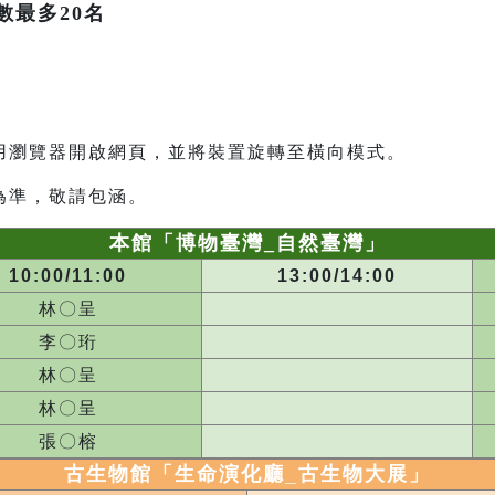
數最多20名
用瀏覽器開啟網頁，並將裝置旋轉至橫向模式。
為準，敬請包涵。
本館「博物臺灣_自然臺灣」
10:00/11:00
13:00/14:00
林〇呈
李〇珩
林〇呈
林〇呈
張〇榕
古生物館「生命演化廳_
古生物大展
」