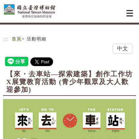
跳到主要內容
網站導覽
:::
首頁
> 活動明細
中文
【來・去車站—探索建築】創作工作坊
X展覽教育活動 (青少年觀眾及大人歡
迎參加)